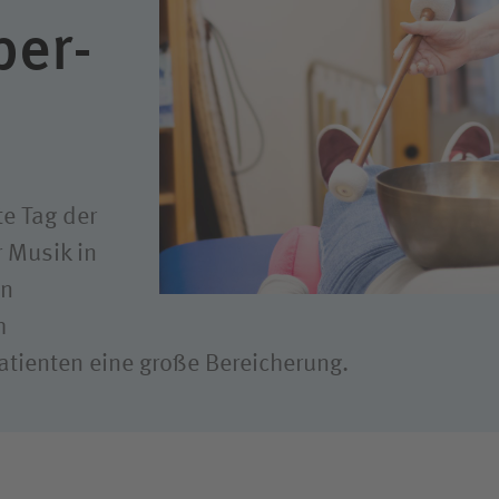
Qualität
per­
Hygiene
e Tag der
r Musik in
en
h
Patienten eine große Bereicherung.