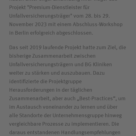
Suchwert
Projekt "Premium-Dienstleister für
Unfallversicherungsträger" vom 28. bis 29.
Suchas
November 2023 mit einem Abschluss-Workshop
in Berlin erfolgreich abgeschlossen.
Das seit 2019 laufende Projekt hatte zum Ziel, die
Ich bin
bisherige Zusammenarbeit zwischen
Unfallversicherungsträgern und BG Kliniken
Patientin / Patient
weiter zu stärken und auszubauen. Dazu
identifizierte die Projektgruppe
Besucherin / Besucher
Herausforderungen in der täglichen
Zusammenarbeit, aber auch „Best-Practices“, um
Unfallversicherungsträger
im Austausch voneinander zu lernen und über
alle Standorte der Unternehmensgruppe hinweg
vergleichbare Prozesse zu implementieren. Die
Zuweiserin / Zuweiser
daraus entstandenen Handlungsempfehlungen