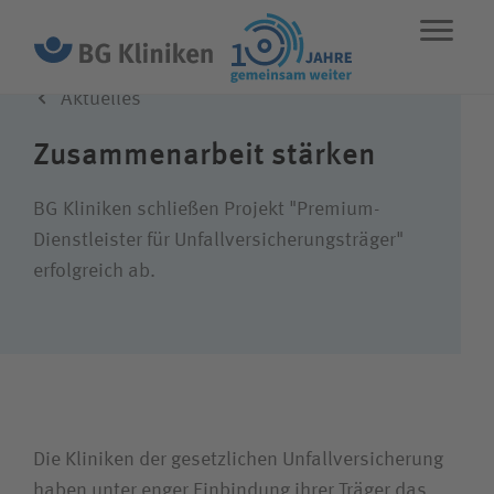
Aktuelles
ENGLISH
STANDORTE
NOTFALL
Zusammenarbeit stärken
Leistungen
BG Kliniken schließen Projekt "Premium-
Dienstleister für Unfallversicherungsträger"
erfolgreich ab.
Über uns
Karriere
Wie können wir Ihnen helfen?
Die Kliniken der gesetzlichen Unfallversicherung
haben unter enger Einbindung ihrer Träger das