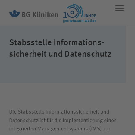
ENGLISH
STANDORTE
NOTFALL
Stabsstelle Informations­
sicherheit und Datenschutz
Leistungen
Über uns
Karriere
Die Stabsstelle Informations­sicherheit und
Datenschutz ist für die Implementierung eines
Wie können wir Ihnen helfen?
integrierten Managementsystems (IMS) zur