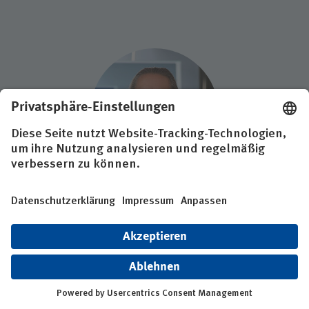
Ralf Schläfer
Informationssicherheitsbeauftragter
BG Klinik Ludwigshafen