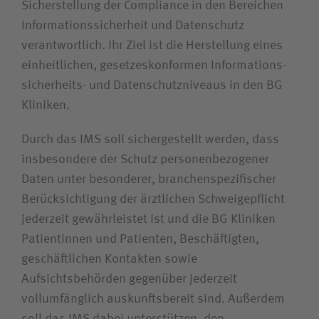
Suchwert
Sicherstellung der Compliance in den Bereichen
Informations­sicherheit und Datenschutz
Suchas
verantwortlich. Ihr Ziel ist die Herstellung eines
einheitlichen, gesetzeskonformen Informations­
sicherheits- und Datenschutzniveaus in den BG
Kliniken.
Ich bin
Durch das IMS soll sichergestellt werden, dass
Patientin / Patient
insbesondere der Schutz personen­bezogener
Daten unter besonderer, branchen­spezifischer
Berücksichtigung der ärztlichen Schweigepflicht
Besucherin / Besucher
jederzeit gewährleistet ist und die BG Kliniken
Patientinnen und Patienten, Beschäftigten,
Unfallversicherungsträger
geschäftlichen Kontakten sowie
Aufsichtsbehörden gegenüber jederzeit
Zuweiserin / Zuweiser
vollumfänglich auskunftsbereit sind. Außerdem