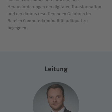
soll das IMS dabei unterstützen, den
Herausforderungen der digitalen Transformation
Bewerberin / Bewerber
und der daraus resultierenden Gefahren im
Bereich Computer­kriminalität adäquat zu
Journalistin / Journalist
begegnen.
Leitung