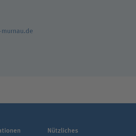
-murnau.de
a­tionen
Nützliches