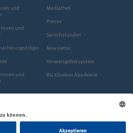
nnen und
Mediathek
n
Presse
rinnen und
r
Sprechstunden
rsicherungsträger
Newsletter
nde
Hinweisgebersystem
rinnen und
BG Kliniken Akademie
r