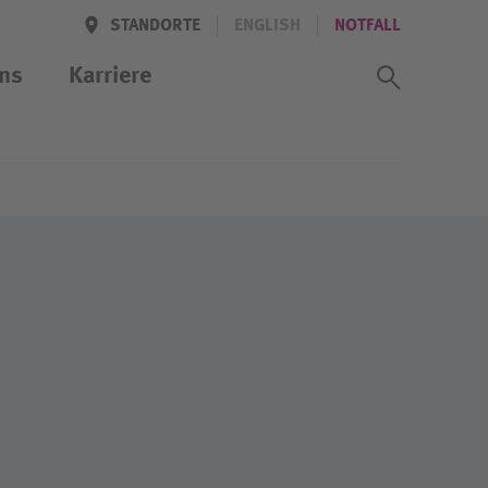
STANDORTE
ENGLISH
NOTFALL
Suchass
ns
Karriere
zentrum
rbeiter