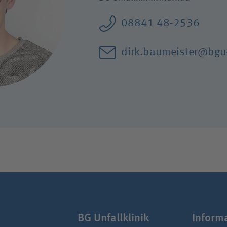
Forschung
08841 48-2536
Qualität
Hygiene
dirk.baumeister@bgu
BG Unfall­klinik
Infor­m