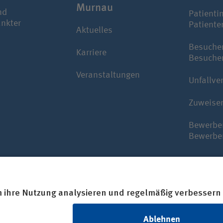
Murnau
nd
Patienti
ankter
Patiente
Aktuelles
Besuche
Karriere
Besuche
Veranstaltungen
Unfallve
Zuweise
Bewerbe
Bewerbe
erken