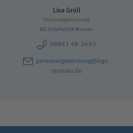
Wie können wir Ihnen helfen?
Lisa Groll
Suchwert
Personalgewinnung
BG Unfallklinik Murnau
Suchas
08841 48-2493
personalgewinnung@bgu-
Ich bin
murnau.de
Patientin / Patient
Besucherin / Besucher
Unfallversicherungsträger