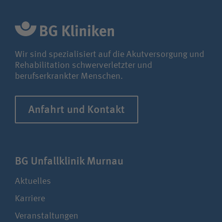
Zuweiserin / Zuweiser
Bewerberin / Bewerber
Wir sind spezialisiert auf die Akutversorgung und
Rehabilitation schwerverletzter und
Journalistin / Journalist
berufserkrankter Menschen.
Anfahrt und Kontakt
BG Unfall­klinik Murnau
Aktuelles
Karriere
Veranstaltungen