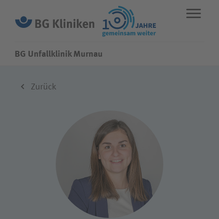
BG Unfallklinik Murnau
ENGLISH
STANDORTE
NOTFALL
Zurück
Fachbereiche
Über uns
Karriere