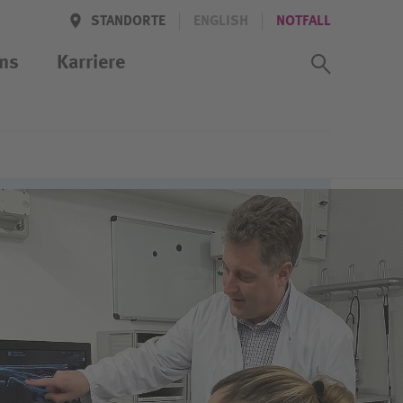
STANDORTE
ENGLISH
NOTFALL
Suchass
ns
Karriere
zentrum
rbeiter