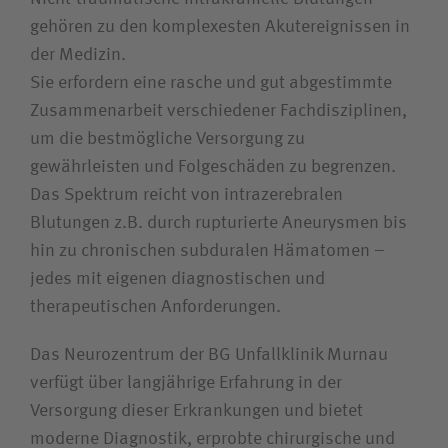
Zuweiserin / Zuweiser
gehören zu den komplexesten Akutereignissen in
der Medizin.
Bewerberin / Bewerber
Sie erfordern eine rasche und gut abgestimmte
Zusammenarbeit verschiedener Fachdisziplinen,
um die bestmögliche Versorgung zu
Journalistin / Journalist
gewährleisten und Folgeschäden zu begrenzen.
Das Spektrum reicht von intrazerebralen
Blutungen z.B. durch rupturierte Aneurysmen bis
hin zu chronischen subduralen Hämatomen –
jedes mit eigenen diagnostischen und
therapeutischen Anforderungen.
Das Neurozentrum der BG Unfallklinik Murnau
verfügt über langjährige Erfahrung in der
Versorgung dieser Erkrankungen und bietet
moderne Diagnostik, erprobte chirurgische und