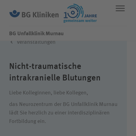
BG Unfallklinik Murnau
Veranstaltungen
ENGLISH
STANDORTE
NOTFALL
Nicht-traumatische
Fachbereiche
intrakranielle Blutungen
Über uns
Liebe Kolleginnen, liebe Kollegen,
das Neurozentrum der BG Unfallklinik Murnau
Karriere
lädt Sie herzlich zu einer interdisziplinären
Fortbildung ein.