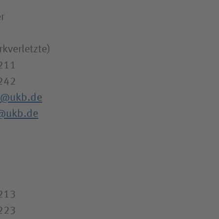
er
kverletzte)
1211
242
er@ukb.de
v@ukb.de
1213
223