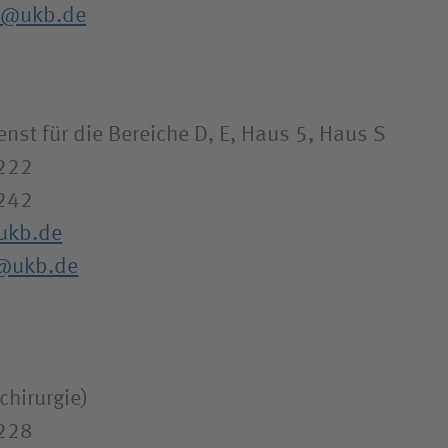
ps@ukb.de
enst für die Bereiche D, E, Haus 5, Haus S
1222
242
ukb.de
v@ukb.de
chirurgie)
1228