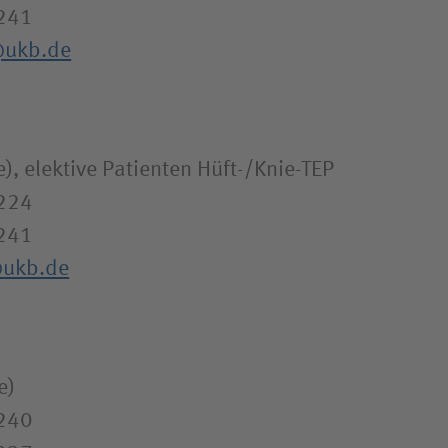
241
@ukb.de
e), elektive Patienten Hüft-/Knie-TEP
1224
241
@ukb.de
e)
1240