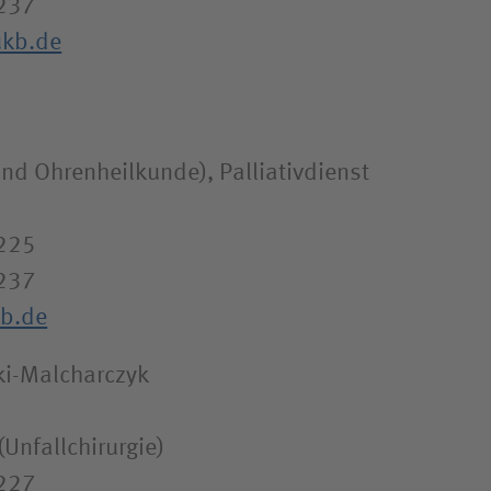
237
ukb.de
nd Ohrenheilkunde), Palliativdienst
1225
237
kb.de
ki-Malcharczyk
(Unfallchirurgie)
1227