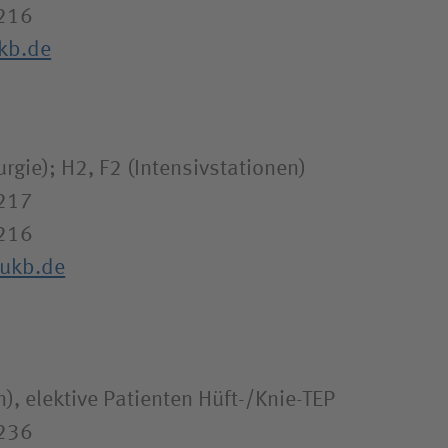
216
ukb.de
rgie); H2, F2 (Intensivstationen)
1217
216
@ukb.de
), elektive Patienten Hüft-/Knie-TEP
1236