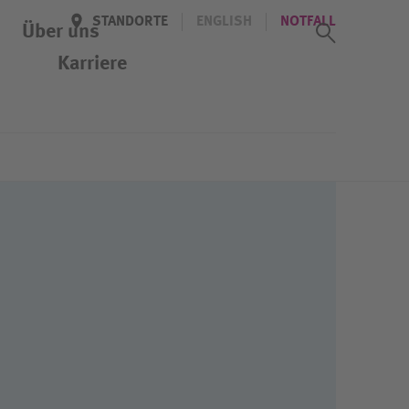
STANDORTE
ENGLISH
NOTFALL
Suchass
Über uns
Karriere
Veranstaltungen
Kennenlern-Tag