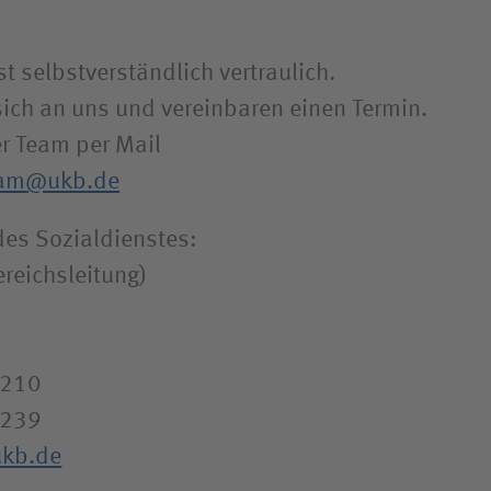
t selbstverständlich vertraulich.
sich an uns und vereinbaren einen Termin.
er Team per Mail
team@ukb.de
es Sozialdienstes:
ereichsleitung)
1210
1239
ukb.de