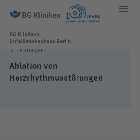
BG Klinikum
BG Klinikum
Unfallkrankenhaus Berlin
Leistungen
ENGLISH
STANDORTE
NOTFALL
Ablation von
Herzrhythmusstörungen
Fachbereiche
Leistungen
Über uns