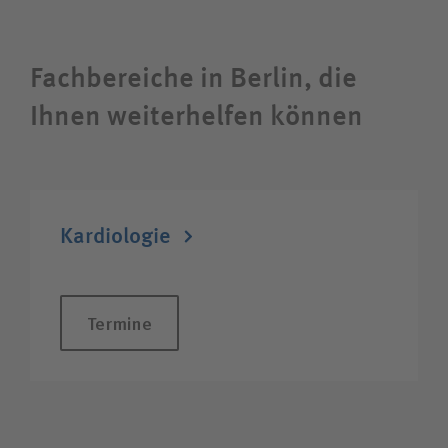
Karriere
Fachbereiche in Berlin, die
Wie können wir Ihnen helfen?
Ihnen weiterhelfen können
Suchwert
Suchas
Kardiologie
Ich bin
Termine
Patientin / Patient
Besucherin / Besucher