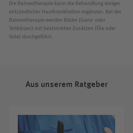
Karriere
Die Balneotherapie kann die Behandlung einiger
entzündlicher Hautkrankheiten ergänzen. Bei der
Balneotherapie werden Bäder (Ganz- oder
Teilkörper) mit bestimmten Zusätzen (Öle oder
Wie können wir Ihnen helfen?
Sole) durchgeführt.
Suchwert
Suchas
Aus unserem Ratgeber
Ich bin
Patientin / Patient
Besucherin / Besucher