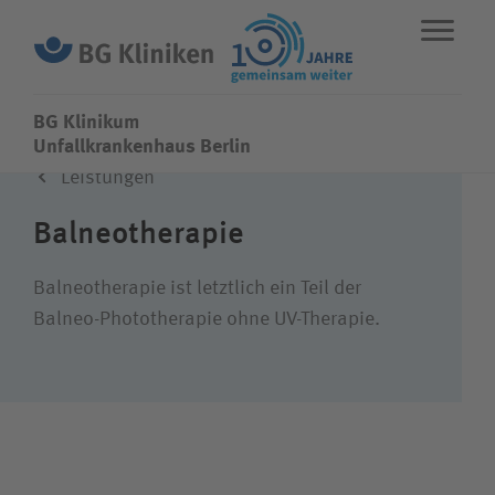
BG Klinikum
BG Klinikum
Unfallkrankenhaus Berlin
Leistungen
ENGLISH
STANDORTE
NOTFALL
Balneotherapie
Fachbereiche
Balneotherapie ist letztlich ein Teil der
Balneo-Phototherapie ohne UV-Therapie.
Leistungen
Über uns