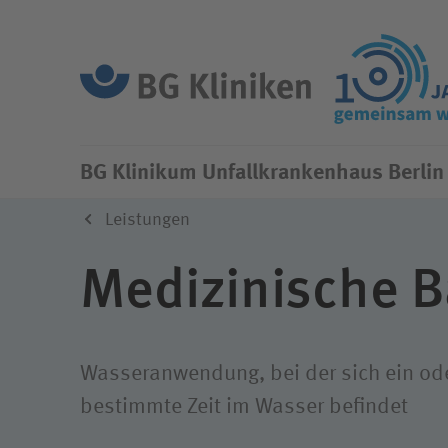
BG Klinikum Unfall­
Unser A
krankenhaus Berlin
Wir als Arbeitgeber
Ihr Ein
BG Klinikum
Unfallkrankenhaus Berlin
Die ges
Aktuelles
Unfallv
Vorteile
Ärztlic
Leistungen
Organisation
Integri
Einblicke
Pflege
Medizinische B
Medizinische Akademie
Compli
Tarifverträge
Therapi
Unsere Einrichtungen
Klinisc
Gehaltsrechner
Ausbil
Wasseranwendung, bei der sich ein ode
ukb-Gesundheitscampus
Weitere
bestimmte Zeit im Wasser befindet
Klimaschutz
Arbeite