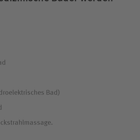
ad
droelektrisches Bad)
d
ckstrahlmassage.