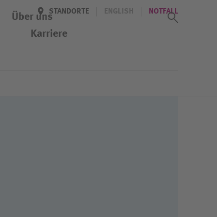
STANDORTE
ENGLISH
NOTFALL
Suchass
Über uns
Karriere
Veranstaltungen
Kennenlern-Tag