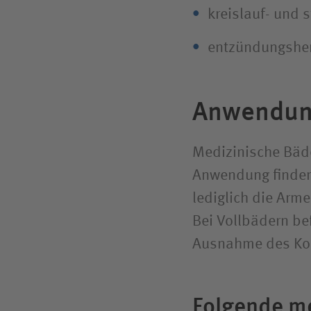
kreislauf- und 
entzündungsh
Anwendun
Medizinische Bäde
Anwendung finden:
lediglich die Arm
Bei Vollbädern be
Ausnahme des Kop
Folgende m