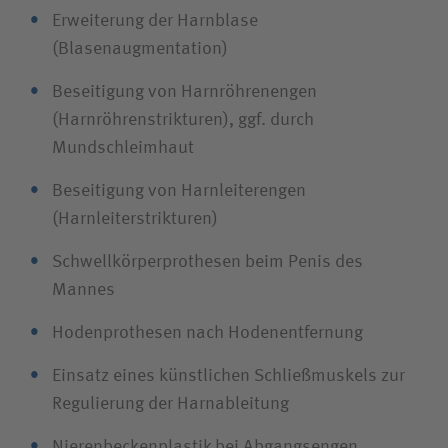
Erweiterung der Harnblase
Unfallversicherungsträger
(Blasenaugmentation)
Beseitigung von Harnröhrenengen
Zuweiserin / Zuweiser
(Harnröhrenstrikturen), ggf. durch
Mundschleimhaut
Bewerberin / Bewerber
Beseitigung von Harnleiterengen
(Harnleiterstrikturen)
Journalistin / Journalist
Schwellkörperprothesen beim Penis des
Mannes
Hodenprothesen nach Hodenentfernung
Einsatz eines künstlichen Schließmuskels zur
Regulierung der Harnableitung
Nierenbeckenplastik bei Abgangsengen