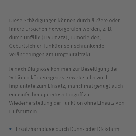
Karriere
Diese Schädigungen können durch äußere oder
innere Ursachen hervorgerufen werden, z. B.
Wie können wir Ihnen helfen?
durch Unfälle (Traumata), Tumorleiden,
Suchwert
Geburtsfehler, funktionseinschränkende
Veränderungen am Urogenitaltrakt.
Suchas
Je nach Diagnose kommen zur Beseitigung der
Schäden körpereigenes Gewebe oder auch
Implantate zum Einsatz, manchmal genügt auch
Ich bin
ein einfacher operativer Eingriff zur
Wiederherstellung der Funktion ohne Einsatz von
Patientin / Patient
Hilfsmitteln.
Besucherin / Besucher
Ersatzharnblase durch Dünn- oder Dickdarm