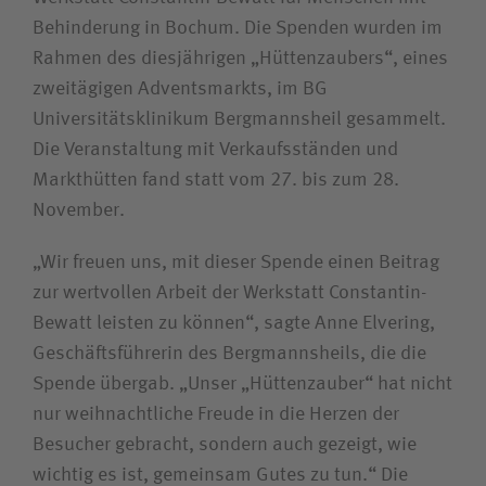
Behinderung in Bochum. Die Spenden wurden im
Unfallversicherungsträger
Rahmen des diesjährigen „Hüttenzaubers“, eines
zweitägigen Adventsmarkts, im BG
Zuweiserin/Zuweiser
Universitätsklinikum Bergmannsheil gesammelt.
Die Veranstaltung mit Verkaufsständen und
Markthütten fand statt vom 27. bis zum 28.
Bewerberin/Bewerber
November.
Journalistin/Journalist
„Wir freuen uns, mit dieser Spende einen Beitrag
zur wertvollen Arbeit der Werkstatt Constantin-
Bewatt leisten zu können“, sagte Anne Elvering,
Geschäftsführerin des Bergmannsheils, die die
Spende übergab. „Unser „Hüttenzauber“ hat nicht
nur weihnachtliche Freude in die Herzen der
Besucher gebracht, sondern auch gezeigt, wie
wichtig es ist, gemeinsam Gutes zu tun.“ Die