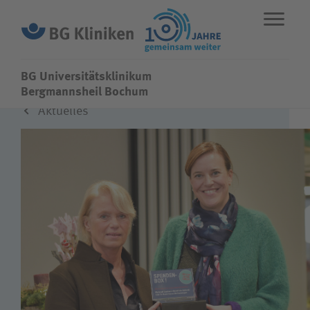
BG Universitätsklinikum
BG Universitätsklinikum
Bergmannsheil Bochum
Aktuelles
ENGLISH
STANDORTE
NOTFALL
Fachbereiche
Leistungen
Über uns