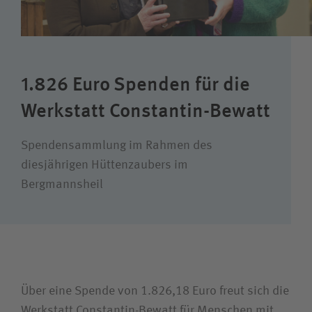
Karriere
Wie können wir Ihnen helfen?
1.826 Euro Spenden für die
Suchwert
Werkstatt Constantin-Bewatt
Suchas
Spendensammlung im Rahmen des
diesjährigen Hüttenzaubers im
Bergmannsheil
Ich bin
Patientin/Patient
Über eine Spende von 1.826,18 Euro freut sich die
Besucherin/Besucher
Werkstatt Constantin-Bewatt für Menschen mit