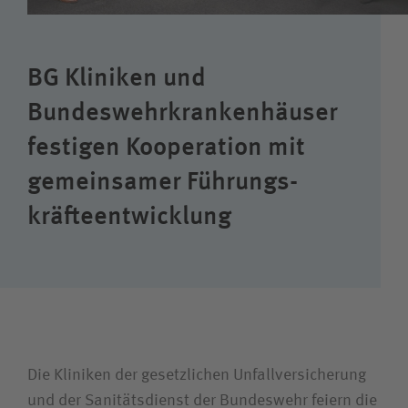
Karriere
BG Kliniken und
Wie können wir Ihnen helfen?
Bundeswehr­kranken­häuser
Suchwert
festigen Kooperation mit
gemeinsamer Führungs­
Suchas
kräfte­entwicklung
Ich bin
Patientin/Patient
Die Kliniken der gesetzlichen Unfallversicherung
Besucherin/Besucher
und der Sanitätsdienst der Bundeswehr feiern die