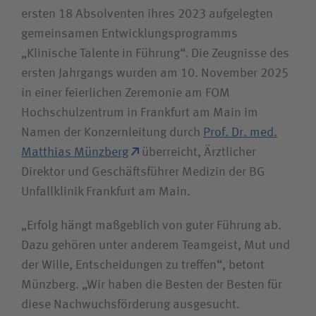
ersten 18 Absolventen ihres 2023 aufgelegten
Unfallversicherungsträger
gemeinsamen Entwicklungsprogramms
„Klinische Talente in Führung“. Die Zeugnisse des
Zuweiserin/Zuweiser
ersten Jahrgangs wurden am 10. November 2025
in einer feierlichen Zeremonie am FOM
Hochschulzentrum in Frankfurt am Main im
Bewerberin/Bewerber
Namen der Konzernleitung durch
Prof. Dr. med.
Matthias Münzberg
überreicht, Ärztlicher
Journalistin/Journalist
Direktor und Geschäftsführer Medizin der BG
Unfallklinik Frankfurt am Main.
„Erfolg hängt maßgeblich von guter Führung ab.
Dazu gehören unter anderem Teamgeist, Mut und
der Wille, Entscheidungen zu treffen“, betont
Münzberg. „Wir haben die Besten der Besten für
diese Nachwuchsförderung ausgesucht.