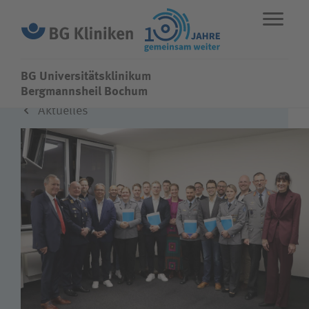
BG Universitätsklinikum
BG Universitätsklinikum
Bergmannsheil Bochum
Aktuelles
ENGLISH
STANDORTE
NOTFALL
Fachbereiche
Leistungen
Über uns