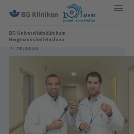
BG Universitätsklinikum
BG Universitätsklinikum
Bergmannsheil Bochum
Aktuelles
ENGLISH
STANDORTE
NOTFALL
Fachbereiche
Leistungen
Über uns