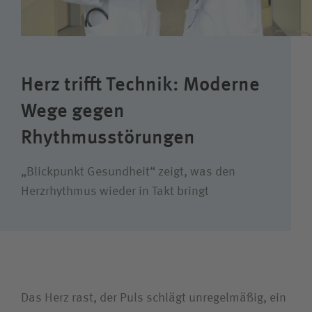
Karriere
Wie können wir Ihnen helfen?
Herz trifft Technik: Moderne
Suchwert
Wege gegen
Rhythmusstörungen
Suchas
„Blickpunkt Gesundheit“ zeigt, was den
Herzrhythmus wieder in Takt bringt
Ich bin
Patientin/Patient
Besucherin/Besucher
Das Herz rast, der Puls schlägt unregelmäßig, ein