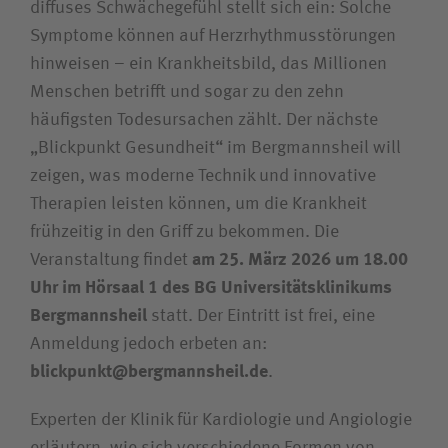
diffuses Schwächegefühl stellt sich ein: Solche
Symptome können auf Herzrhythmusstörungen
Unfallversicherungsträger
hinweisen – ein Krankheitsbild, das Millionen
Menschen betrifft und sogar zu den zehn
Zuweiserin/Zuweiser
häufigsten Todesursachen zählt. Der nächste
„Blickpunkt Gesundheit“ im Bergmannsheil will
Bewerberin/Bewerber
zeigen, was moderne Technik und innovative
Therapien leisten können, um die Krankheit
Journalistin/Journalist
frühzeitig in den Griff zu bekommen. Die
Veranstaltung findet
am 25. März 2026 um 18.00
Uhr im Hörsaal 1 des BG Universitätsklinikums
Bergmannsheil
statt. Der Eintritt ist frei, eine
Anmeldung jedoch erbeten an:
blickpunkt@bergmannsheil.de
.
Experten der Klinik für Kardiologie und Angiologie
erläutern, wie sich verschiedene Formen von