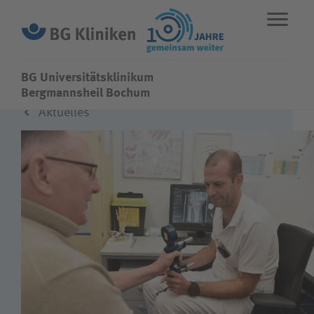
BG Universitätsklinikum
BG Universitätsklinikum
Bergmannsheil Bochum
Aktuelles
ENGLISH
STANDORTE
NOTFALL
Fachbereiche
Leistungen
Über uns