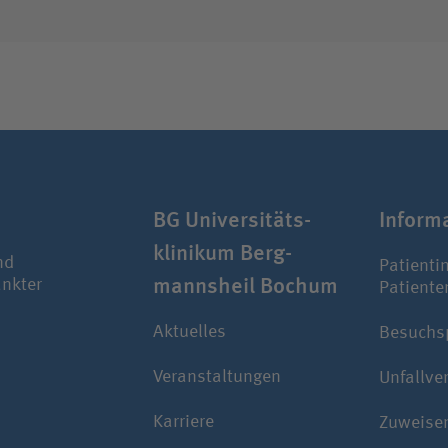
BG Uni­ver­si­täts­
Infor­ma
klinikum Berg­
nd
Patienti
manns­heil Bochum
ankter
Patiente
Aktuelles
Besuchs
Veranstaltungen
Unfallve
Karriere
Zuweise