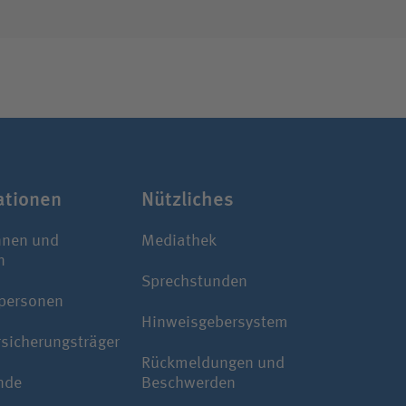
­ti­onen
Nützliches
nnen und
Mediathek
n
Sprechstunden
personen
Hinweisgebersystem
rsicherungsträger
Rückmeldungen und
nde
Beschwerden