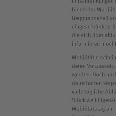
Einschränkungen m
bietet der Mobili
Bergmannsheil am
eingeschränkter B
die sich über akt
informieren möch
Mobilität erschein
deren Vorausset
werden. Doch nach
dauerhaften körpe
viele tägliche Abl
Stück weit Eigens
Mobilitätstag am