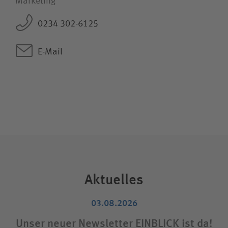
Marketing
0234 302-6125
E-Mail
Aktuelles
03.08.2026
Unser neuer Newsletter EINBLICK ist da!
Sta