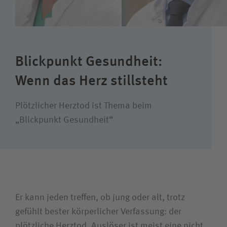
Karriere
Wie können wir Ihnen helfen?
Blickpunkt Gesundheit:
Suchwert
Wenn das Herz stillsteht
Suchas
Plötzlicher Herztod ist Thema beim
„Blickpunkt Gesundheit“
Ich bin
Patientin/Patient
Er kann jeden treffen, ob jung oder alt, trotz
gefühlt bester körperlicher Verfassung: der
Besucherin/Besucher
plötzliche Herztod. Auslöser ist meist eine nicht