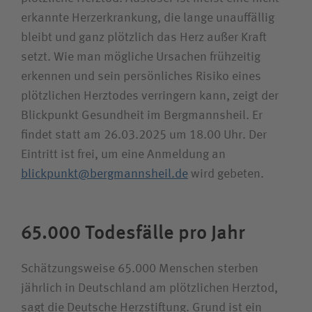
erkannte Herzerkrankung, die lange unauffällig
Unfallversicherungsträger
bleibt und ganz plötzlich das Herz außer Kraft
setzt. Wie man mögliche Ursachen frühzeitig
Zuweiserin/Zuweiser
erkennen und sein persönliches Risiko eines
plötzlichen Herztodes verringern kann, zeigt der
Blickpunkt Gesundheit im Bergmannsheil. Er
Bewerberin/Bewerber
findet statt am 26.03.2025 um 18.00 Uhr. Der
Eintritt ist frei, um eine Anmeldung an
Journalistin/Journalist
blickpunkt@bergmannsheil.de
wird gebeten.
65.000 Todesfälle pro Jahr
Schätzungsweise 65.000 Menschen sterben
jährlich in Deutschland am plötzlichen Herztod,
sagt die Deutsche Herzstiftung. Grund ist ein