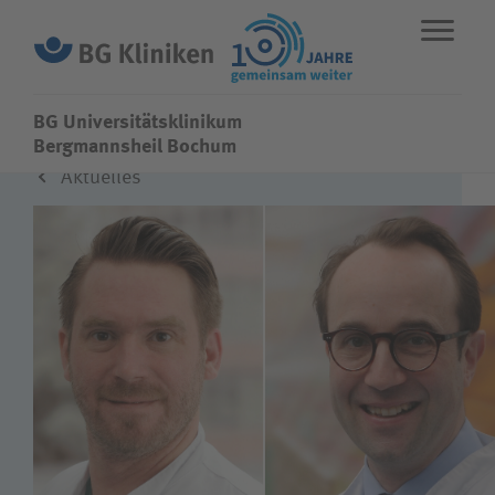
BG Universitätsklinikum
BG Universitätsklinikum
Bergmannsheil Bochum
Aktuelles
ENGLISH
STANDORTE
NOTFALL
Fachbereiche
Leistungen
Über uns