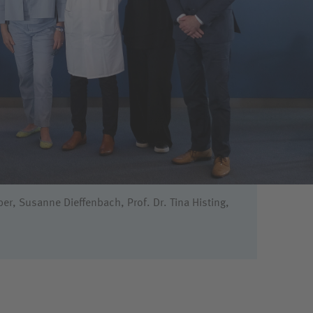
ieper, Susanne Dieffenbach, Prof. Dr. Tina Histing,