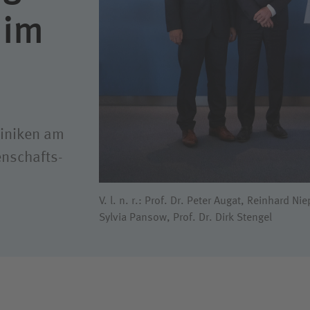
 im
liniken am
enschafts­
V. l. n. r.: Prof. Dr. Peter Augat, Reinhard N
Sylvia Pansow, Prof. Dr. Dirk Stengel