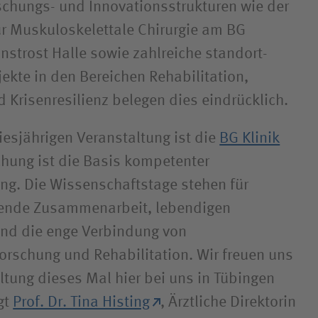
schungs- und Innovations­strukturen wie der
ür Muskulo­skelettale Chirurgie am BG
strost Halle sowie zahlreiche standort­
ekte in den Bereichen Rehabilitation,
d Krisenresilienz belegen dies eindrücklich.
iesjährigen Veranstaltung ist die
BG Klinik
chung ist die Basis kompetenter
ng. Die Wissenschaftstage stehen für
ifende Zusammenarbeit, lebendigen
und die enge Verbindung von
orschung und Rehabilitation. Wir freuen uns
ltung dieses Mal hier bei uns in Tübingen
gt
Prof. Dr. Tina Histing
, Ärztliche Direktorin