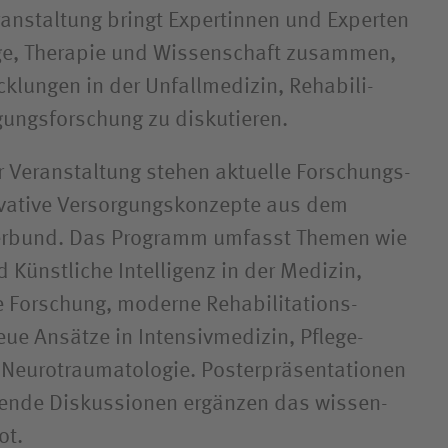
ranstaltung bringt Expertinnen und Experten
ege, Therapie und Wissenschaft zusammen,
klungen in der Unfall­medizin, Rehabili­
gungs­forschung zu diskutieren.
r Veranstaltung stehen aktuelle Forschungs­
vative Versorgungs­konzepte aus dem
erbund. Das Programm umfasst Themen wie
d Künstliche Intelligenz in der Medizin,
e Forschung, moderne Rehabilitations­
ue Ansätze in Intensiv­medizin, Pflege­
Neuro­traumatologie. Poster­präsentationen
fende Diskussionen ergänzen das wissen­
ot.