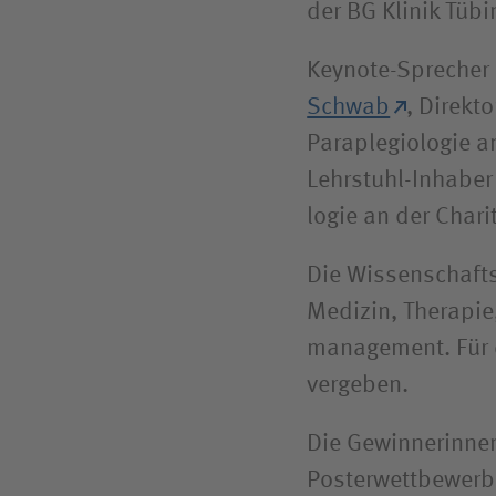
der BG Klinik Tübi
Keynote-Sprecher
Schwab
, Direkt
Para­plegio­logie
Lehrstuhl-Inhaber 
logie an der Chari
Die Wissenschafts
Medizin, Therapie
management. Für 
vergeben.
Die Gewinnerinne
Posterwettbewerb