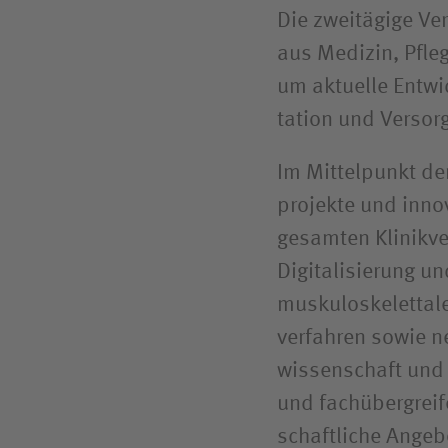
Die zweitägige Ve
aus Medizin, Pfl
um aktuelle Entwic
tation und Versor
Im Mittelpunkt de
projekte und inno
gesamten Klinikv
Digitalisierung un
muskulo­skelettal
verfahren sowie ne
wissenschaft und 
und fachüber­grei
schaftliche Angeb