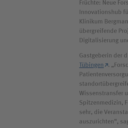
Früchte: Neue For
Innovations­hub f
Klinikum Bergmann
übergreifende Proj
Digitalisierung un
Gastgeberin der d
Tübingen
. „Fors
Patientenversorgu
standort­übergre
Wissenstransfer 
Spitzenmedizin, F
sehr, die Veransta
auszurichten“, sa