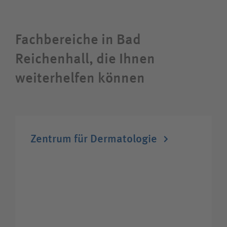
Wie können wir Ihnen helfen?
Fachbereiche in Bad
Suchwert
Reichenhall, die Ihnen
Suchas
weiterhelfen können
Ich bin
Zentrum für Dermatologie
Patientin / Patient
Besucherin / Besucher
Unfallversicherungsträger