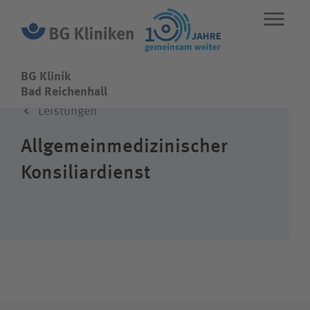
BG Klinik
BG Klinik
Bad Reichenhall
Leistungen
ENG
STANDORTE
Allgemeinmedizinischer
Konsiliardienst
Fachbereiche
Über uns
Karriere