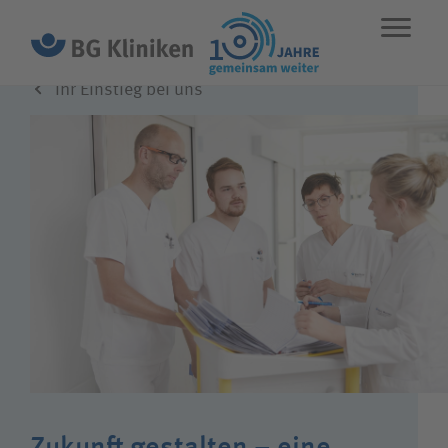
Ihr Einstieg bei uns
ENGLISH
STANDORTE
NOTFALL
Leistungen
Über uns
Karriere
Wie können wir Ihnen helfen?
Zukunft gestalten – eine