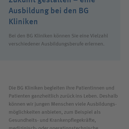
Suchwert
Ausbildung bei den BG
Suchas
Kliniken
Bei den BG Kliniken können Sie eine Vielzahl
verschiedener Ausbildungs­berufe erlernen.
Ich bin
Patientin / Patient
Besucherin / Besucher
Die BG Kliniken begleiten ihre Patientinnen und
Patienten ganz­heitlich zurück ins Leben. Deshalb
Unfallversicherungsträger
können wir jungen Menschen viele Ausbildungs­
möglichkeiten anbieten, zum Beispiel als
Zuweiserin / Zuweiser
Gesundheits- und Krankenpflegekräfte,
medizinisch- oder operations­technische