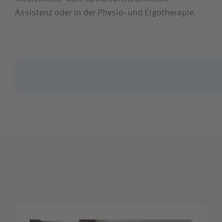
Assistenz oder in der Physio- und Ergotherapie.
Bewerberin / Bewerber
Journalistin / Journalist