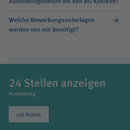
Ausbildungsberufe bei den BG Kliniken?
können Sie nach dem gewünschten
Standort
filtern. Wir freuen uns auf Ihre Bewerbung.
Dazu zählen klassische medizinische Berufe wie
Welche Bewerbungsunterlagen
Gesundheits- und Krankenpflege, medizinisch-
werden von mir benötigt?
oder operationstechnische Assistenz oder
therapeutische Berufe. Aber auch Kaufleute im
Für eine erfolgreiche Bewerbung benötigen wir
Gesundheitswesen, im Gesundheitsmanagement
von Ihnen ein Anschreiben, Ihren Lebenslauf und
und der Logistik sowie Personal- und
relevante Zeugnisse – etwa Abschlusszeugnisse,
Verwaltungsfachkräfte bilden wir aus. Für mehr
Arbeitszeugnisse oder Praktikumszeugnisse.
Informationen wenden Sie sich gerne an unsere
24
Stellen anzeigen
Ansprechpersonen am
Standort
Ihrer Wahl.
Ausbildung
Job finden