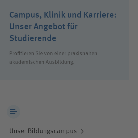
Wie können wir Ihnen helfen?
Campus, Klinik und Karriere:
Suchwert
Unser Angebot für
Suchas
Studierende
Profitieren Sie von einer praxis­nahen
akademischen Ausbildung.
Ich bin
Patientin / Patient
Besucherin / Besucher
Unfallversicherungsträger
Unser Bildungscampus