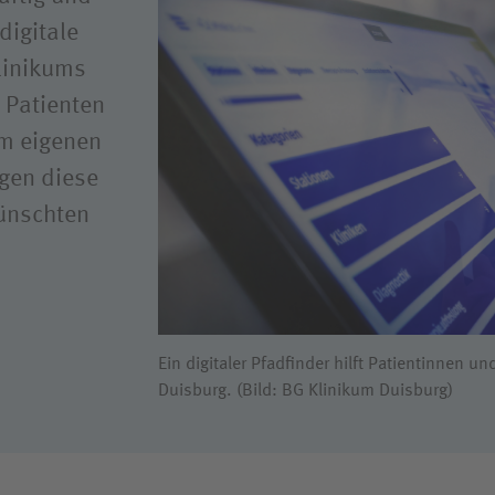
ance
Sozialdienst und Famili
digitale
Pflege
linikums
, Patienten
em eigenen
gen diese
ünschten
Ein digitaler Pfadfinder hilft Patientinnen u
Duisburg. (Bild: BG Klinikum Duisburg)