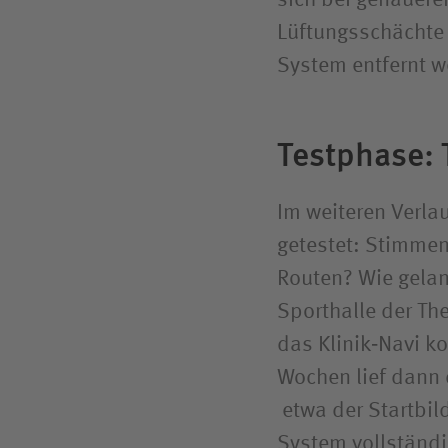
Lüftungsschächte
System entfernt w
Testphase: 
Im weiteren Verl
getestet: Stimmen
Routen? Wie gela
Sporthalle der Th
das Klinik‑Navi ko
Wochen lief dann d
etwa der Startbild
System vollständig