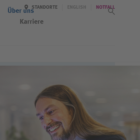
STANDORTE
ENGLISH
NOTFALL
Suchass
Über uns
Karriere
uisburg
Offene Stellen
e
Job-Agent