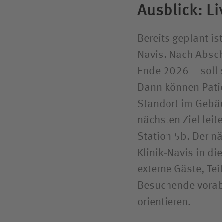
Ausblick: Li
Bereits geplant is
Navis. Nach Absc
Ende 2026 – soll 
Dann können Patie
Standort im Gebä
nächsten Ziel lei
Station 5b. Der nä
Klinik‑Navis in d
externe Gäste, Te
Besuchende vorab
orientieren.