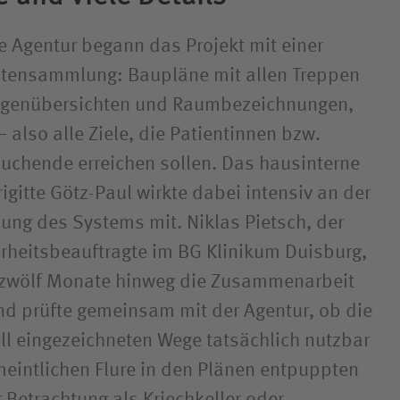
te Agentur begann das Projekt mit einer
tensammlung: Baupläne mit allen Treppen
agenübersichten und Raumbezeichnungen,
– also alle Ziele, die Patientinnen bzw.
uchende erreichen sollen. Das hausinterne
gitte Götz-Paul wirkte dabei intensiv an der
lung des Systems mit. Niklas Pietsch, der
rheitsbeauftragte im BG Klinikum Duisburg,
r zwölf Monate hinweg die Zusammenarbeit
und prüfte gemeinsam mit der Agentur, ob die
ll eingezeichneten Wege tatsächlich nutzbar
eintlichen Flure in den Plänen entpuppten
 Betrachtung als Kriechkeller oder