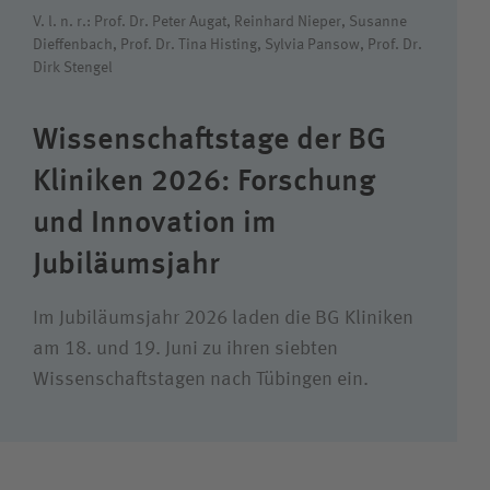
V. l. n. r.: Prof. Dr. Peter Augat, Reinhard Nieper, Susanne
Dieffenbach, Prof. Dr. Tina Histing, Sylvia Pansow, Prof. Dr.
Dirk Stengel
Wie können wir Ihnen helfen?
Suchwert
Wissenschaftstage der BG
Kliniken 2026: Forschung
Suchas
und Innovation im
Jubiläums­jahr
Ich bin
Im Jubiläumsjahr 2026 laden die BG Kliniken
am 18. und 19. Juni zu ihren siebten
Patientin / Patient
Wissenschafts­tagen nach Tübingen ein.
Besucherin /Besucher