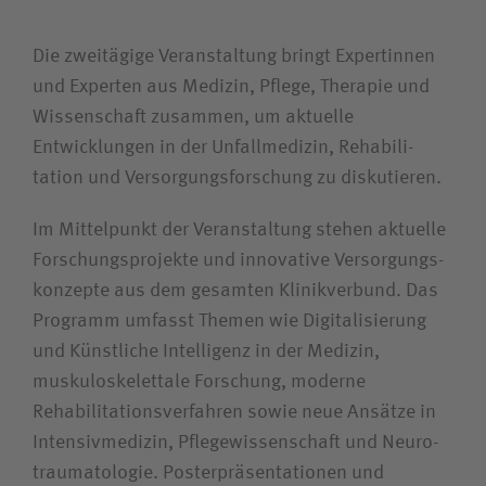
Unfallversicherungsträger
Die zweitägige Veranstaltung bringt Expertinnen
und Experten aus Medizin, Pflege, Therapie und
Zuweiserin / Zuweiser
Wissenschaft zusammen, um aktuelle
Entwicklungen in der Unfall­medizin, Rehabili­
Bewerberin /Bewerber
tation und Versorgungs­forschung zu diskutieren.
Journalistin / Journalist
Im Mittelpunkt der Veranstaltung stehen aktuelle
Forschungs­projekte und innovative Versorgungs­
konzepte aus dem gesamten Klinikverbund. Das
Programm umfasst Themen wie Digitalisierung
und Künstliche Intelligenz in der Medizin,
muskulo­skelettale Forschung, moderne
Rehabilitations­verfahren sowie neue Ansätze in
Intensiv­medizin, Pflege­wissenschaft und Neuro­
traumatologie. Poster­präsentationen und