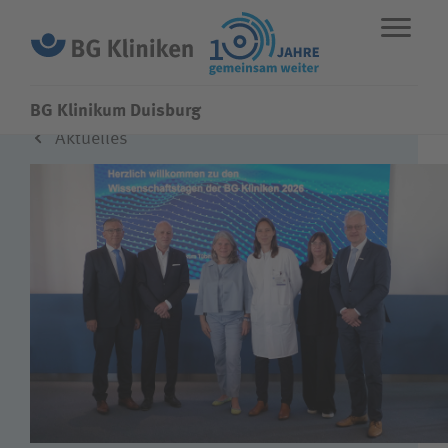
BG Klinikum Duisburg
Aktuelles
ENGLISH
STANDORTE
NOTFALL
Fachbereiche
Leistungen
Über uns
Karriere