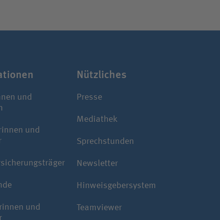
a­tionen
Nützliches
nnen und
Presse
n
Mediathek
rinnen und
r
Sprechstunden
rsicherungsträger
Newsletter
nde
Hinweisgebersystem
rinnen und
Teamviewer
r