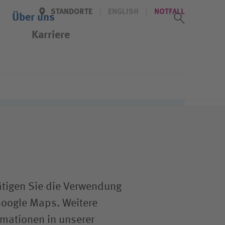
STANDORTE
ENGLISH
NOTFALL
Suchass
Über uns
Karriere
uisburg
Offene Stellen
e
Job-Agent
ätigen Sie die Verwendung
Google Maps. Weitere
rmationen in unserer