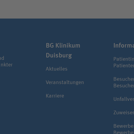
BG Klinikum
Infor­m
Duisburg
nd
Patienti
ankter
Patiente
Aktuelles
Besuche
Veranstaltungen
Besuche
Karriere
Unfallve
Zuweise
Bewerbe
Bewerbe