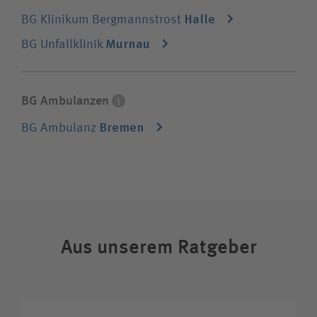
Suchwert
Freizeitunfälle und versorgen
Halle
BG Klinikum Bergmannstrost
unfallversicherte Patienten, die nach einem
Krankenhausaufenthalt weitere Therapie
Murnau
Suchas
BG Unfallklinik
benötigen.
BG Ambulanzen
Ich bin
Bremen
BG Ambulanz
Patientin / Patient
Besucherin / Besucher
Aus unserem Ratgeber
Unfallversicherungsträger
Zuweiserin / Zuweiser