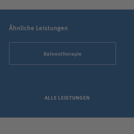
Bewerberin / Bewerber
Ähnliche Leistungen
Journalistin / Journalist
Balneotherapie
ALLE LEISTUNGEN