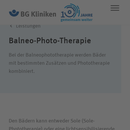
Leistungen
ENGLISH
STANDORTE
NOTFALL
Balneo-Photo-Therapie
Leistungen
Bei der Balneophototherapie werden Bäder
mit bestimmten Zusätzen und Phototherapie
kombiniert.
Über uns
Karriere
Wie können wir Ihnen helfen?
Den Bädern kann entweder Sole (Sole-
Phototherapie) oder eine lichtsensibilisierende