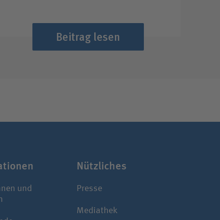
Beitrag lesen
a­tionen
Nützliches
nnen und
Presse
n
Mediathek