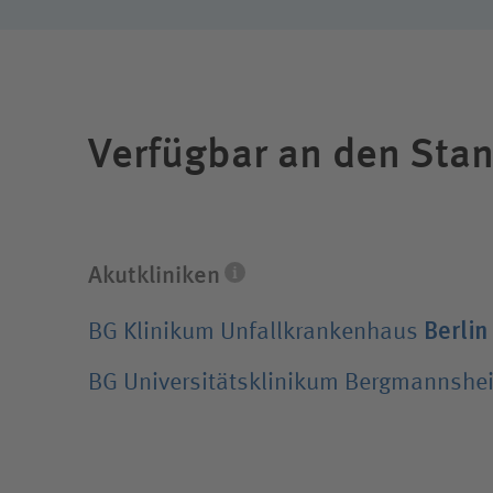
Reha- u
Compliance
BG Klin
Bundes
Verfügbar an den Sta
Die Akutkliniken unserer Unternehmensgruppe 
Fachdisziplinen und eine integrierte Rehabili
Krankenversicherung spielt keine Rolle.
Akutkliniken
Berlin
BG Klinikum Unfallkrankenhaus
BG Universitätsklinikum Bergmannshe