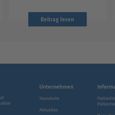
Beitrag lesen
Unter­nehmen
Infor­m
nd
Standorte
Patienti
ankter
Patiente
Aktuelles