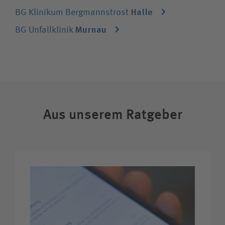
Suchwert
Halle
BG Klinikum Bergmannstrost
Murnau
BG Unfallklinik
Suchas
Ich bin
Aus unserem Ratgeber
Patientin / Patient
Besucherin / Besucher
Unfallversicherungsträger
Zuweiserin / Zuweiser