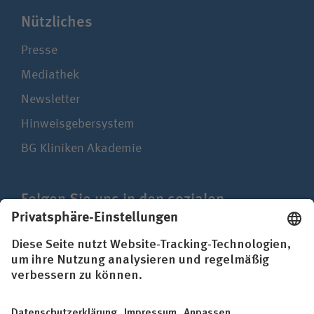
Nützliches
Presse
Mediathek
Newsletter
Hinweisgebersystem
BG Kliniken Akademie
Folgen Sie uns in den sozialen
Netzwerken