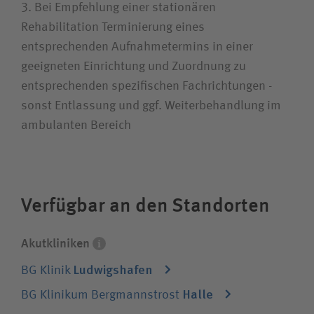
3. Bei Empfehlung einer stationären
Rehabilitation Terminierung eines
entsprechenden Aufnahmetermins in einer
geeigneten Einrichtung und Zuordnung zu
entsprechenden spezifischen Fachrichtungen -
sonst Entlassung und ggf. Weiterbehandlung im
Die Akutkliniken unserer
ambulanten Bereich
Unternehmensgruppe sind spezialisiert auf
alle chirurgischen Fachdisziplinen und eine
integrierte Rehabilitation. Sie behandeln
jeden Patienten, die Krankenversicherung
Verfügbar an den Standorten
spielt keine Rolle.
Akutkliniken
Ludwigshafen
BG Klinik
Halle
BG Klinikum Bergmannstrost