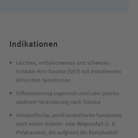
Suchwert
Suchas
Indikationen
Ich bin
Leichtes, mittelschweres und schweres
Patientin / Patient
Schädel-Hirn-Trauma (SHT) mit anhaltenden
klinischen Symptomen
Besucherin / Besucher
Differenzierung organisch und/oder psycho­
reaktiver Veränderung nach Trauma
Unfallversicherungsträger
Unspezifische, post­traumatische Symptome
nach einem Arbeits- oder Wegeunfall (z. B.
Zuweiserin / Zuweiser
Polytrauma), die aufgrund der Komplexität