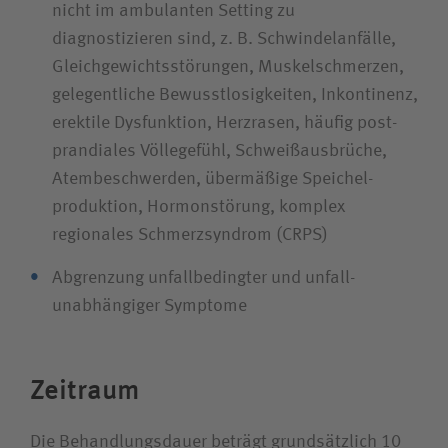
nicht im ambulanten Setting zu
Bewerberin / Bewerber
diagnostizieren sind, z. B. Schwindelanfälle,
Gleichgewichts­störungen, Muskelschmerzen,
Journalistin / Journalist
gelegentliche Bewusstlosig­keiten, Inkontinenz,
erektile Dysfunktion, Herzrasen, häufig post­
prandiales Völlegefühl, Schweiß­ausbrüche,
Atembeschwerden, übermäßige Speichel­
produktion, Hormonstörung, komplex
regionales Schmerz­syndrom (CRPS)
Abgrenzung unfall­bedingter und unfall­
unabhängiger Symptome
Zeitraum
Die Behandlungsdauer beträgt grundsätzlich 10