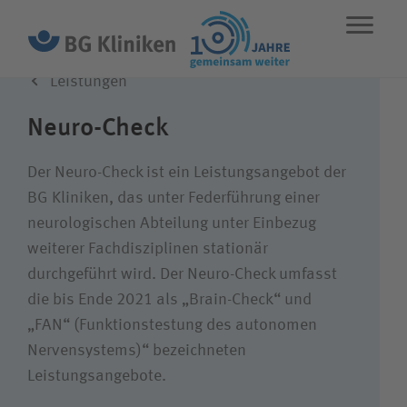
Leistungen
ENGLISH
STANDORTE
NOTFALL
Neuro-Check
Leistungen
Der Neuro-Check ist ein Leistungsangebot der
BG Kliniken, das unter Federführung einer
neurologischen Abteilung unter Einbezug
Über uns
weiterer Fachdisziplinen stationär
durchgeführt wird. Der Neuro-Check umfasst
Karriere
die bis Ende 2021 als „Brain-Check“ und
„FAN“ (Funktionstestung des autonomen
Nervensystems)“ bezeichneten
Wie können wir Ihnen helfen?
Leistungsangebote.