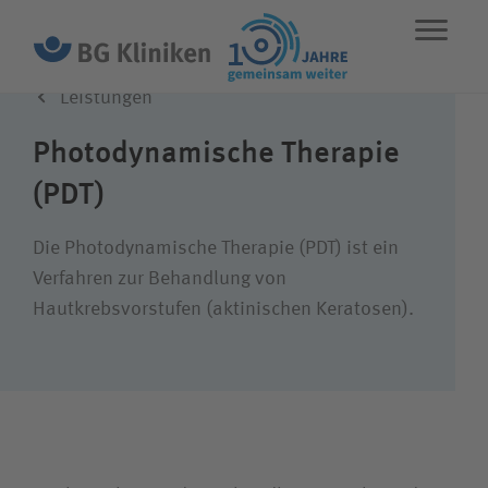
Leistungen
ENGLISH
STANDORTE
NOTFALL
Photo­dynamische Therapie
(PDT)
Leistungen
Die Photodynamische Therapie (PDT) ist ein
Über uns
Verfahren zur Behandlung von
Hautkrebsvorstufen (aktinischen Keratosen).
Karriere
Wie können wir Ihnen helfen?