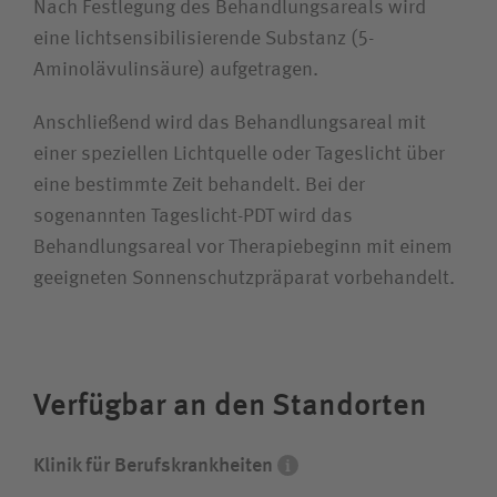
Suchwert
Nach Festlegung des Behandlungsareals wird
eine lichtsensibilisierende Substanz (5-
Suchas
Aminolävulinsäure) aufgetragen.
Anschließend wird das Behandlungsareal mit
einer speziellen Lichtquelle oder Tageslicht über
eine bestimmte Zeit behandelt. Bei der
Ich bin
sogenannten Tageslicht-PDT wird das
Patientin / Patient
Behandlungsareal vor Therapiebeginn mit einem
geeigneten Sonnenschutzpräparat vorbehandelt.
Die BG Klinik für Berufskrankheiten ist
spezialisiert auf die Therapie
Besucherin / Besucher
berufsbedingter Atemwegs- und
Hauterkrankungen und psychischer
Unfallversicherungsträger
Verfügbar an den Standorten
Probleme.
Zuweiserin / Zuweiser
Klinik für Berufskrankheiten