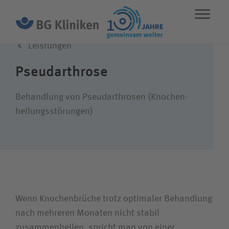
Leistungen
ENGLISH
STANDORTE
NOTFALL
Pseudarthrose
Leistungen
Behandlung von Pseudarthrosen (Knochen­
heilungs­­störungen)
Über uns
Karriere
Wenn Knochenbrüche trotz optimaler Behandlung
Wie können wir Ihnen helfen?
nach mehreren Monaten nicht stabil
zusammenheilen, spricht man von einer