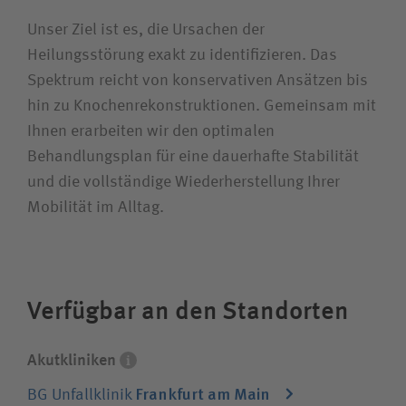
Bewerberin / Bewerber
Unser Ziel ist es, die Ursachen der
Heilungsstörung exakt zu identifizieren. Das
Spektrum reicht von konservativen Ansätzen bis
Journalistin / Journalist
hin zu Knochenrekonstruktionen. Gemeinsam mit
Ihnen erarbeiten wir den optimalen
Behandlungsplan für eine dauerhafte Stabilität
und die vollständige Wiederherstellung Ihrer
Die Akutkliniken unserer
Mobilität im Alltag.
Unternehmensgruppe sind spezialisiert auf
alle chirurgischen Fachdisziplinen und eine
integrierte Rehabilitation. Sie behandeln
jeden Patienten, die Krankenversicherung
Verfügbar an den Standorten
spielt keine Rolle.
Akutkliniken
Frankfurt am Main
BG Unfallklinik