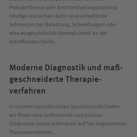
Suchwert
Pseudarthrose oder Knochenheilungsstörung.
Häufige Anzeichen dafür sind anhaltende
Suchas
Schmerzen bei Belastung, Schwellungen oder
eine eingeschränkte Beweglichkeit an der
betreffenden Stelle.
Ich bin
Moderne Diagnostik und maß­
Patientin / Patient
ge­schneiderte Therapie­
Besucherin / Besucher
verfahren
In unserer spezialisierten Sprechstunde bieten
Unfallversicherungsträger
wir Ihnen eine umfassende und präzise
Diagnostik sowie individuell auf Sie abgestimmte
Zuweiserin / Zuweiser
Therapieverfahren.