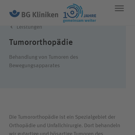
Leistungen
ENGLISH
STANDORTE
NOTFALL
Tumororthopädie
Leistungen
Behandlung von Tumoren des
Bewegungsapparates
Über uns
Karriere
Die Tumororthopädie ist ein Spezialgebiet der
Wie können wir Ihnen helfen?
Orthopädie und Unfallchirurgie. Dort behandeln
wir gutartige und bösartige Tumoren des