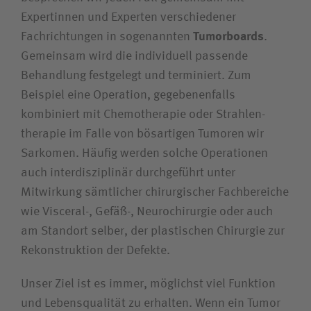
Expertinnen und Experten verschiedener
Bewerberin / Bewerber
Fachrichtungen in sogenannten
Tumorboards
.
Gemeinsam wird die individuell passende
Journalistin / Journalist
Behandlung festgelegt und terminiert. Zum
Beispiel eine Operation, gegebenenfalls
kombiniert mit Chemotherapie oder Strahlen­
therapie im Falle von bösartigen Tumoren wir
Sarkomen. Häufig werden solche Operationen
auch inter­disziplinär durchgeführt unter
Mitwirkung sämtlicher chirurgischer Fachbereiche
wie Visceral-, Gefäß-, Neurochirurgie oder auch
am Standort selber, der plastischen Chirurgie zur
Rekonstruktion der Defekte.
Unser Ziel ist es immer, möglichst viel Funktion
und Lebens­qualität zu erhalten. Wenn ein Tumor