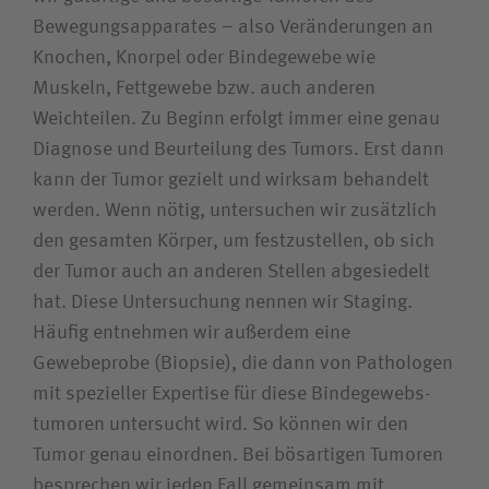
Suchwert
Bewegungs­apparates – also Veränderungen an
Knochen, Knorpel oder Bindegewebe wie
Suchas
Muskeln, Fettgewebe bzw. auch anderen
Weichteilen. Zu Beginn erfolgt immer eine genau
Diagnose und Beurteilung des Tumors. Erst dann
kann der Tumor gezielt und wirksam behandelt
Ich bin
werden. Wenn nötig, untersuchen wir zusätzlich
den gesamten Körper, um festzustellen, ob sich
Patientin / Patient
der Tumor auch an anderen Stellen abgesiedelt
hat. Diese Untersuchung nennen wir Staging.
Besucherin / Besucher
Häufig entnehmen wir außerdem eine
Gewebeprobe (Biopsie), die dann von Pathologen
Unfallversicherungsträger
mit spezieller Expertise für diese Bindegewebs­
tumoren untersucht wird. So können wir den
Zuweiserin / Zuweiser
Tumor genau einordnen. Bei bösartigen Tumoren
besprechen wir jeden Fall gemeinsam mit