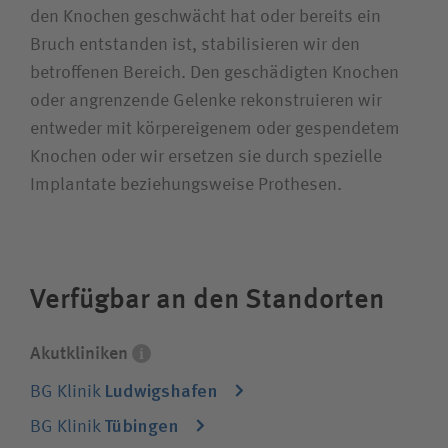
den Knochen geschwächt hat oder bereits ein
Bruch entstanden ist, stabilisieren wir den
betroffenen Bereich. Den geschädigten Knochen
oder angrenzende Gelenke rekonstruieren wir
entweder mit körpereigenem oder gespendetem
Knochen oder wir ersetzen sie durch spezielle
Die Akutkliniken unserer
Implantate beziehungsweise Prothesen.
Unternehmensgruppe sind spezialisiert auf
alle chirurgischen Fachdisziplinen und eine
integrierte Rehabilitation. Sie behandeln
jeden Patienten, die Krankenversicherung
Verfügbar an den Standorten
spielt keine Rolle.
Akutkliniken
Ludwigshafen
BG Klinik
Tübingen
BG Klinik