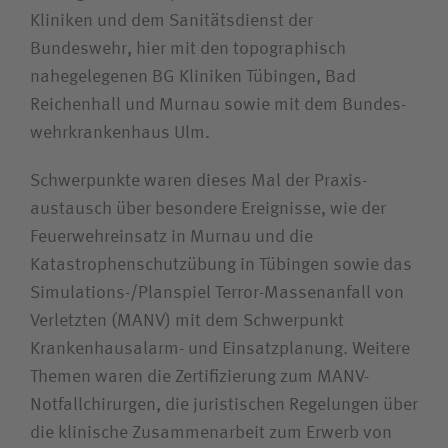
Kliniken und dem Sanitätsdienst der
Bewerberin / Bewerber
Bundeswehr, hier mit den top­ographisch
nahegelegenen BG Kliniken Tübingen, Bad
Journalistin / Journalist
Reichenhall und Murnau sowie mit dem Bundes­
wehr­krankenhaus Ulm.
Schwerpunkte waren dieses Mal der Praxis­
austausch über besondere Ereignisse, wie der
Feuerwehr­einsatz in Murnau und die
Katastrophen­schutz­übung in Tübingen sowie das
Simulations-/Planspiel Terror-Massen­anfall von
Verletzten (MANV) mit dem Schwerpunkt
Krankenhaus­alarm- und Einsatzplanung. Weitere
Themen waren die Zertifizierung zum MANV-
Notfallchirurgen, die juristischen Regelungen über
die klinische Zusammenarbeit zum Erwerb von