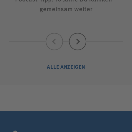
gemeinsam weiter
S
Zurück
Weiter
ALLE ANZEIGEN