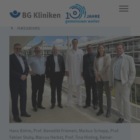
Aktuelles
ENGLISH
STANDORTE
NOTFALL
Leistungen
Über uns
Karriere
Wie können wir Ihnen helfen?
Hans Böhm, Prof. Benedikt Friemert, Markus Schepp, Prof.
Fabian Stuby, Marcus Herbst, Prof. Tina Histing, Rainer-