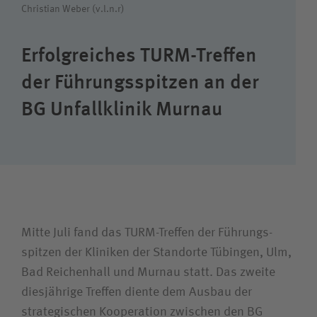
Suchwert
Christian Weber (v.l.n.r)
Suchas
Erfolgreiches TURM-Treffen
der Führungs­spitzen an der
BG Unfall­klinik Murnau
Ich bin
Patientin / Patient
Besucherin / Besucher
Mitte Juli fand das TURM-Treffen der Führungs­
Unfallversicherungsträger
spitzen der Kliniken der Standorte Tübingen, Ulm,
Bad Reichenhall und Murnau statt. Das zweite
diesjährige Treffen diente dem Ausbau der
Zuweiserin / Zuweiser
strategischen Kooperation zwischen den BG