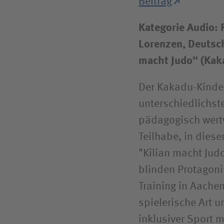
Beitrag
Kategorie Audio: R
Lorenzen, Deutsch
macht Judo" (Kak
Der Kakadu-Kinder
unterschiedlichs
pädagogisch wertv
Teilhabe, in diese
"Kilian macht Jud
blinden Protagoni
Training in Aachen
spielerische Art u
inklusiver Sport 