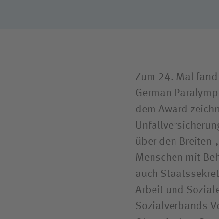
Reha- u
Compliance
BG Klin
Bundes
Zum 24. Mal fand 
German Paralympic
dem Award zeichn
Unfallversicherun
über den Breiten-
Menschen mit Beh
auch Staatssekret
Arbeit und Sozial
Sozialverbands V