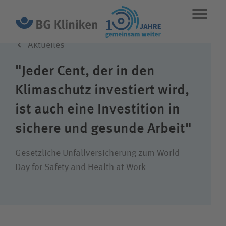
Aktuelles
ENGLISH
STANDORTE
NOTFALL
"Jeder Cent, der in den
Klimaschutz investiert wird,
Leistungen
ist auch eine Investition in
sichere und gesunde Arbeit"
Über uns
Gesetzliche Unfallversicherung zum World
Karriere
Day for Safety and Health at Work
Wie können wir Ihnen helfen?