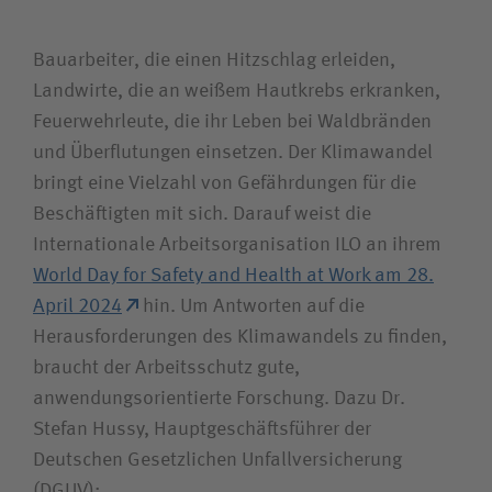
Suchwert
Bauarbeiter, die einen Hitzschlag erleiden,
Suchas
Landwirte, die an weißem Hautkrebs erkranken,
Feuerwehrleute, die ihr Leben bei Waldbränden
und Überflutungen einsetzen. Der Klimawandel
bringt eine Vielzahl von Gefährdungen für die
Ich bin
Beschäftigten mit sich. Darauf weist die
Patientin / Patient
Internationale Arbeitsorganisation ILO an ihrem
World Day for Safety and Health at Work am 28.
April 2024
hin. Um Antworten auf die
Besucherin / Besucher
Herausforderungen des Klimawandels zu finden,
braucht der Arbeitsschutz gute,
Unfallversicherungsträger
anwendungsorientierte Forschung. Dazu Dr.
Stefan Hussy, Hauptgeschäftsführer der
Zuweiserin / Zuweiser
Deutschen Gesetzlichen Unfallversicherung
(DGUV):