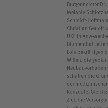
Bürgermeister Dr.
Melanie Schlotzha
Schmidt-Hoffmann 
Christian Gerloff 
UKE in Anwesenhe
Blumenthal Letters
LoIs bekräftigen 
Willen, die gepla
Neubauvorhaben w
schaffen die Grund
der medizinischen
Konzepte. Gleich
Ziel, die Versorg