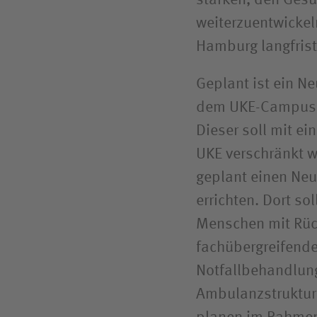
stärken, den Gesu
weiterzuentwickel
Hamburg langfrist
Geplant ist ein 
dem UKE-Campus z
Dieser soll mit e
UKE verschränkt w
geplant einen Neu
errichten. Dort s
Menschen mit Rüc
fachübergreifende 
Notfallbehandlu
Ambulanzstrukture