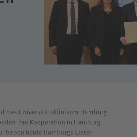
nd Parasport
iken und
wehrkrankenhäuser
nd das Universitätsklinikum Hamburg-
ollen ihre Kooperation in Hamburg
für haben heute Hamburgs Erster