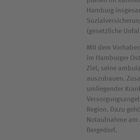
planen im Rahmen 
Hamburg insgesamt
Sozialversicherun
(gesetzliche Unfal
Mit dem Vorhaben
im Hamburger Oste
Ziel, seine ambul
auszubauen. Zusa
umliegender Kran
Versorgungsangeb
Region. Dazu gehö
Notaufnahme am 
Bergedorf.