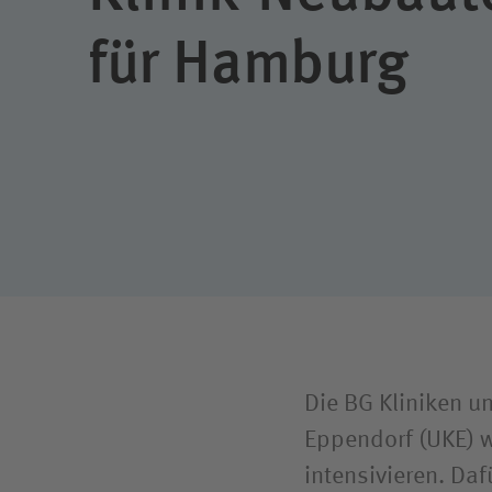
Reha- u
Compliance
für Hamburg
BG Klin
Bundes
Die BG Kliniken u
Eppendorf (UKE) w
intensivieren. Da