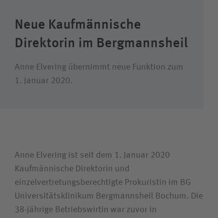
Suchwert
Neue Kaufmännische
Suchas
Direktorin im Bergmannsheil
Anne Elvering übernimmt neue Funktion zum
1. Januar 2020.
Ich bin
Patientin / Patient
Besucherin / Besucher
Anne Elvering ist seit dem 1. Januar 2020
Kaufmännische Direktorin und
Unfallversicherungsträger
einzelvertretungsberechtigte Prokuristin im BG
Universitätsklinikum Bergmannsheil Bochum. Die
Zuweiserin / Zuweiser
38-jährige Betriebswirtin war zuvor in