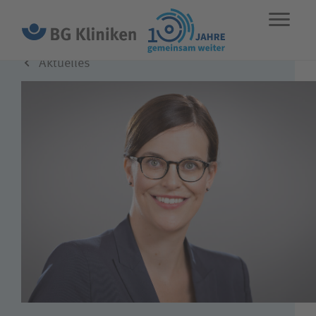
Aktuelles
ENGLISH
STANDORTE
NOTFALL
Leistungen
Über uns
Karriere
Wie können wir Ihnen helfen?