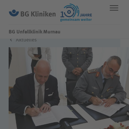
BG Unfallklinik Murnau
Aktuelles
ENGLISH
STANDORTE
NOTFALL
Fachbereiche
Über uns
Karriere