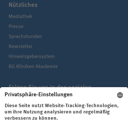
Nützliches
Mediathek
Presse
Sprechstunden
Newsletter
Hinweisgebersystem
BG Kliniken Akademie
Folgen Sie uns in den sozialen
Netzwerken