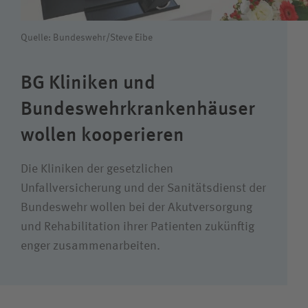
Wie können wir Ihnen helfen?
Suchwert
Quelle: Bundeswehr/Steve Eibe
BG Kliniken und
Suchas
Bundeswehrkrankenhäuser
wollen kooperieren
Ich bin
Die Kliniken der gesetzlichen
Patientin / Patient
Unfallversicherung und der Sanitätsdienst der
Bundeswehr wollen bei der Akutversorgung
und Rehabilitation ihrer Patienten zukünftig
Besucherin / Besucher
enger zusammenarbeiten.
Unfallversicherungsträger