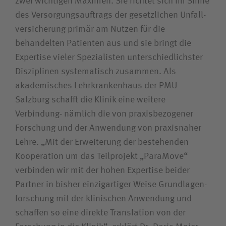
zwei wichtigen Maximen. Sie richtet sich im Sinne
Zuweiserin / Zuweiser
des Versorgungs­auftrags der gesetzlichen Unfall­
versicherung primär am Nutzen für die
Bewerberin / Bewerber
behandelten Patienten aus und sie bringt die
Expertise vieler Spezialisten unterschiedlichster
Disziplinen systematisch zusammen. Als
Journalistin / Journalist
akademisches Lehrkrankenhaus der PMU
Salzburg schafft die Klinik eine weitere
Verbindung- nämlich die von praxisbezogener
Forschung und der Anwendung von praxisnaher
Lehre. „Mit der Erweiterung der bestehenden
Kooperation um das Teilprojekt „ParaMove“
verbinden wir mit der hohen Expertise beider
Partner in bisher einzigartiger Weise Grundlagen­
forschung mit der klinischen Anwendung und
schaffen so eine direkte Translation von der