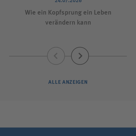
24.07.2026
Wie ein Kopfsprung ein Leben
V
verändern kann
Zurück
Weiter
ALLE ANZEIGEN