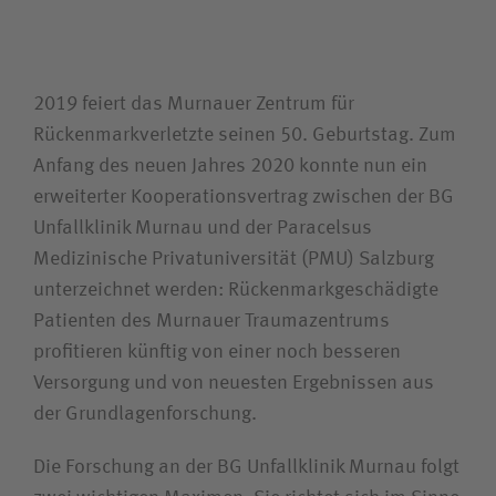
Wie können wir Ihnen helfen?
Suchwert
2019 feiert das Murnauer Zentrum für
Suchas
Rückenmark­verletzte seinen 50. Geburtstag. Zum
Anfang des neuen Jahres 2020 konnte nun ein
erweiterter Kooperationsvertrag zwischen der BG
Unfallklinik Murnau und der Paracelsus
Ich bin
Medizinische Privatuniversität (PMU) Salzburg
unterzeichnet werden: Rückenmark­geschädigte
Patientin / Patient
Patienten des Murnauer Traumazentrums
profitieren künftig von einer noch besseren
Besucherin / Besucher
Versorgung und von neuesten Ergebnissen aus
der Grundlagen­forschung.
Unfallversicherungsträger
Die Forschung an der BG Unfallklinik Murnau folgt