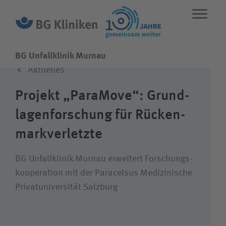
BG Unfallklinik Murnau
Aktuelles
ENGLISH
STANDORTE
NOTFALL
Projekt „ParaMove“: Grund­
lagen­forschung für Rücken­
Fachbereiche
mark­verletzte
Über uns
BG Unfallklinik Murnau erweitert Forschungs­
kooperation mit der Paracelsus Medizinische
Karriere
Privatuniversität Salzburg