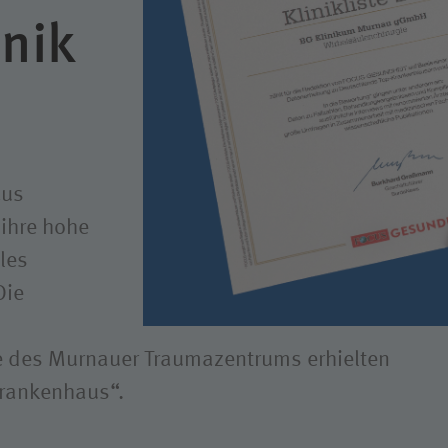
Forschung
inik
Qualität
Hygiene
cus
ihre hohe
les
Die
ie des Murnauer Traumazentrums erhielten
Krankenhaus“.