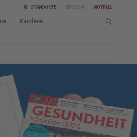
STANDORTE
ENGLISH
NOTFALL
Suchass
ns
Karriere
zentrum
rbeiter