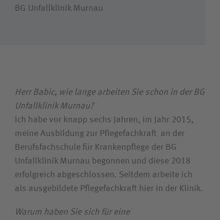
Wie können wir Ihnen helfen?
BG Unfallklinik Murnau
Suchwert
Suchas
Herr Babic, wie lange arbeiten Sie schon in der BG
Unfallklinik Murnau?
Ich bin
Ich habe vor knapp sechs Jahren, im Jahr 2015,
Patientin / Patient
meine Ausbildung zur Pflegefachkraft an der
Berufsfachschule für Krankenpflege der BG
Unfallklinik Murnau begonnen und diese 2018
Besucherin / Besucher
erfolgreich abgeschlossen. Seitdem arbeite ich
als ausgebildete Pflegefachkraft hier in der Klinik.
Unfallversicherungsträger
Warum haben Sie sich für eine