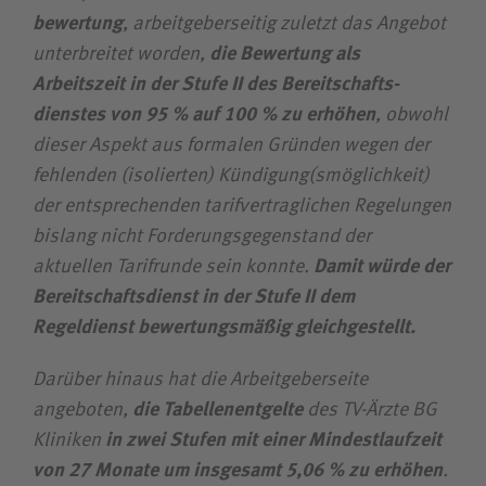
Zuweiserin / Zuweiser
bewertung
, arbeit­geber­seitig zuletzt das Angebot
unter­breitet worden,
die Bewertung als
Arbeitszeit in der Stufe II des Bereitschafts­
Bewerberin / Bewerber
dienstes von 95 % auf 100 % zu erhöhen
, obwohl
dieser Aspekt aus formalen Gründen wegen der
Journalistin / Journalist
fehlenden (isolierten) Kündigung(smöglichkeit)
der entsprechenden tarif­vertraglichen Regelungen
bislang nicht Forderungs­gegenstand der
aktuellen Tarifrunde sein konnte.
Damit würde der
Bereit­schaftsdienst in der Stufe II dem
Regeldienst bewertungs­mäßig gleich­gestellt.
Darüber hinaus hat die Arbeit­geberseite
angeboten,
die Tabell­enentgelte
des TV-Ärzte BG
Kliniken
in zwei Stufen mit einer Mindest­laufzeit
von 27 Monate um insgesamt 5,06 % zu erhöhen
.