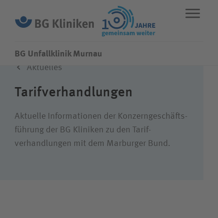
BG Unfallklinik Murnau
Aktuelles
ENGLISH
STANDORTE
NOTFALL
Tarifverhandlungen
Fachbereiche
Aktuelle Informationen der Konzern­geschäfts­
führung der BG Kliniken zu den Tarif­
verhandlungen mit dem Marburger Bund.
Über uns
Karriere