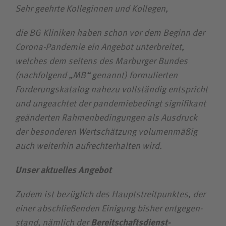
Wie können wir Ihnen helfen?
Sehr geehrte Kolleginnen und Kollegen,
Suchwert
die BG Kliniken haben schon vor dem Beginn der
Corona-Pandemie ein Angebot unterbreitet,
Suchas
welches dem seitens des Marburger Bundes
(nachfolgend „MB“ genannt) formulierten
Forderungs­katalog nahezu vollständig entspricht
und ungeachtet der pandemiebedingt signifikant
Ich bin
geänderten Rahmenbedingungen als Ausdruck
der besonderen Wertschätzung volumenmäßig
Patientin / Patient
auch weiterhin aufrechterhalten wird.
Besucherin / Besucher
Unser aktuelles Angebot
Zudem ist bezüglich des Haupt­streit­punktes, der
Unfallversicherungsträger
einer abschließenden Einigung bisher entgegen­
stand, nämlich der
Bereitschafts­dienst­