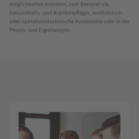
möglichkeiten anbieten, zum Beispiel als
Unfallversicherungsträger
Gesundheits- und Krankenpfleger, medizinisch-
oder operations­technische Assistentin oder in der
Physio- und Ergotherapie.
Zuweiserin / Zuweiser
Bewerberin / Bewerber
Journalistin / Journalist