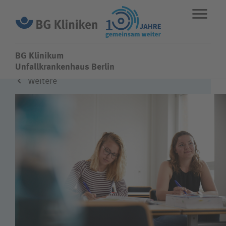
BG Klinikum
BG Klinikum
Unfallkrankenhaus Berlin
Weitere
ENGLISH
STANDORTE
NOTFALL
Fachbereiche
Leistungen
Über uns