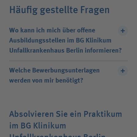
Häufig gestellte Fragen
Wo kann ich mich über offene
Ausbildungsstellen im BG Klinikum
Unfallkrankenhaus Berlin informieren?
Ausbildungsstellen können Sie nach
Standort
Welche Bewerbungsunterlagen
filtern. Oder Sie wenden sich direkt an unsere
werden von mir benötigt?
Experten am Standort Berlin. Wir freuen uns auf
Ihre Bewerbung.
Für eine erfolgreiche Bewerbung benötigen wir
von Ihnen ein Anschreiben, Ihren Lebenslauf und
Absolvieren Sie ein Praktikum
relevante Zeugnisse – etwa Abschlusszeugnisse,
im BG Klinikum
Arbeitszeugnisse oder Praktikumszeugnisse.