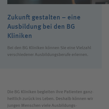
Karriere
Zukunft gestalten – eine
Ausbildung bei den BG
Wie können wir Ihnen helfen?
Kliniken
Suchwert
Bei den BG Kliniken können Sie eine Vielzahl
Suchas
verschiedener Ausbildungs­berufe erlernen.
Ich bin
Patientin / Patient
Die BG Kliniken begleiten ihre Patienten ganz­
heitlich zurück ins Leben. Deshalb können wir
Besucherin / Besucher
jungen Menschen viele Ausbildungs­