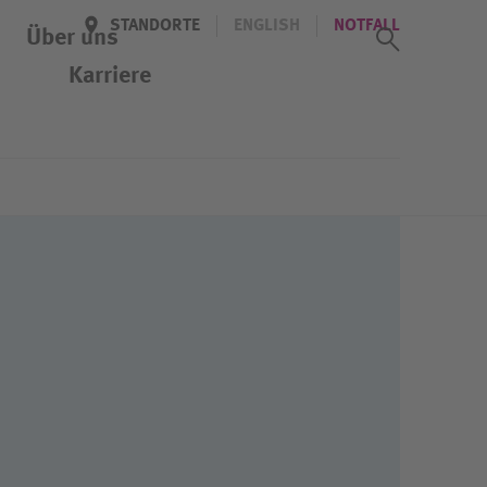
STANDORTE
ENGLISH
NOTFALL
Suchass
Über uns
Karriere
Veranstaltungen
Kennenlern-Tag