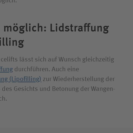
glich.
 möglich: Lid­straffung
illing
elifts lässt sich auf Wunsch gleichzeitig
ffung
durchführen. Auch eine
g (Lipofilling)
zur Wieder­herstellung der
e des Gesichts und Betonung der Wangen­
ch.