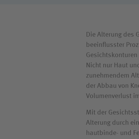
Die Alterung des G
beeinflusster Pro
Gesichts­konturen 
Nicht nur Haut und
zunehmendem Alter
der Abbau von Kn
Volumen­verlust i
Mit der Gesichts­s
Alterung durch ein
haut­binde- und F