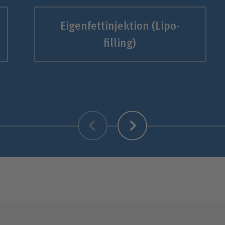
Eigen­fett­injektion (Lipo­
filling)
Zurück
Weiter