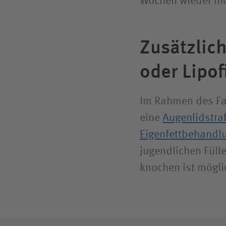
Wochen wieder mö
Zusätzlich
oder Lipo­f
Im Rahmen des Fac
eine
Augen­lid­stra
Eigenfettbehandlun
jugendlichen Füll
knochen ist mögli