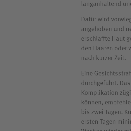
langanhaltend un
Dafür wird vorwie
angehoben und ne
erschlaffte Haut g
den Haaren oder w
nach kurzer Zeit.
Eine Gesichts­stra
durchgeführt. Das 
Komplikation züg
können, empfehlen
bis zwei Tagen. K
ersten Tagen mini