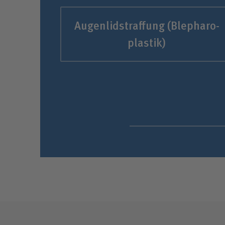
Augen­lid­straffung (Blepharo­
plastik)