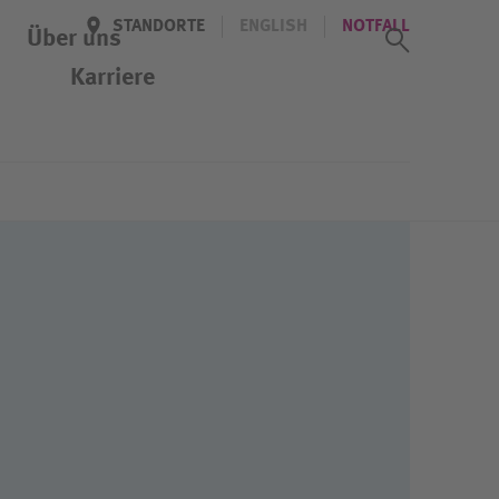
STANDORTE
ENGLISH
NOTFALL
Suchass
Über uns
Karriere
Veranstaltungen
Kennenlern-Tag