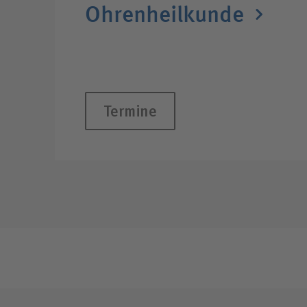
Ohren­heil­kunde
Termine