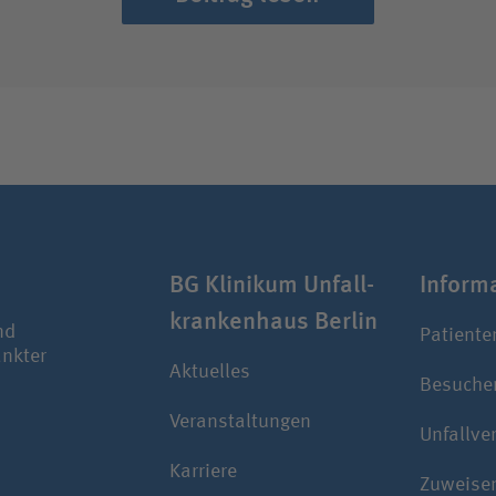
BG Klinikum Unfall­
Infor­ma
kranken­haus Berlin
nd
Patiente
ankter
Aktuelles
Besuche
Veranstaltungen
Unfallve
Karriere
Zuweise