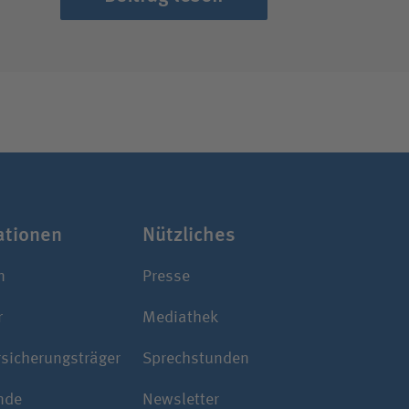
­ti­onen
Nützliches
n
Presse
r
Mediathek
rsicherungsträger
Sprechstunden
nde
Newsletter