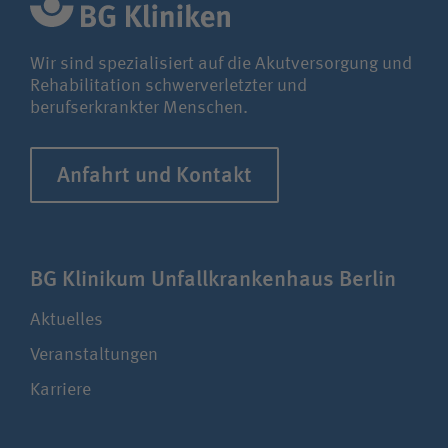
Unfallversicherungsträger
Wir sind spezialisiert auf die Akutversorgung und
Rehabilitation schwerverletzter und
Zuweiserin / Zuweiser
berufserkrankter Menschen.
Bewerberin / Bewerber
Anfahrt und Kontakt
Journalistin / Journalist
BG Klinikum Unfall­kranken­haus Berlin
Aktuelles
Veranstaltungen
Karriere