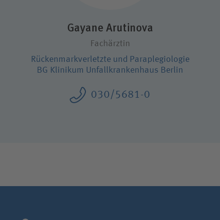
Karriere
Gayane Arutinova
Fachärztin
Wie können wir Ihnen helfen?
Rücken­mark­verletzte und Para­plegio­logie
Suchwert
BG Klinikum Unfallkrankenhaus Berlin
030/5681-0
Suchas
Ich bin
Patientin / Patient
Besucherin / Besucher