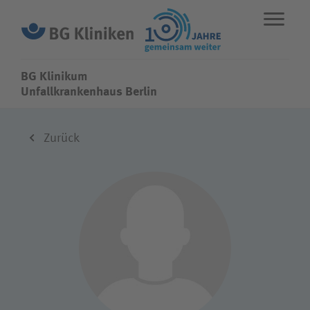
BG Klinikum
BG Klinikum
Unfallkrankenhaus Berlin
ENGLISH
STANDORTE
NOTFALL
Zurück
Fachbereiche
Leistungen
Über uns