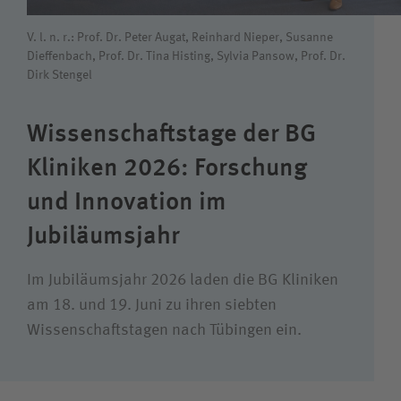
Karriere
V. l. n. r.: Prof. Dr. Peter Augat, Reinhard Nieper, Susanne
Dieffenbach, Prof. Dr. Tina Histing, Sylvia Pansow, Prof. Dr.
Dirk Stengel
Wie können wir Ihnen helfen?
Suchwert
Wissenschaftstage der BG
Kliniken 2026: Forschung
Suchas
und Innovation im
Jubiläums­jahr
Ich bin
Im Jubiläumsjahr 2026 laden die BG Kliniken
am 18. und 19. Juni zu ihren siebten
Patientin / Patient
Wissenschafts­tagen nach Tübingen ein.
Besucherin / Besucher