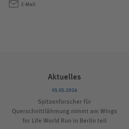
E-Mail
Aktuelles
05.05.2026
Spitzenforscher für
Querschnittlähmung nimmt am Wings
Pr
for Life World Run in Berlin teil
B