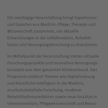
Unfallversicherungsträger
Die zweitägige Veranstaltung bringt Expertinnen
und Experten aus Medizin, Pflege, Therapie und
Zuweiserin / Zuweiser
Wissenschaft zusammen, um aktuelle
Entwicklungen in der Unfall­medizin, Rehabili­
Bewerberin / Bewerber
tation und Versorgungs­forschung zu diskutieren.
Journalistin / Journalist
Im Mittelpunkt der Veranstaltung stehen aktuelle
Forschungs­projekte und innovative Versorgungs­
konzepte aus dem gesamten Klinikverbund. Das
Programm umfasst Themen wie Digitalisierung
und Künstliche Intelligenz in der Medizin,
muskulo­skelettale Forschung, moderne
Rehabilitations­verfahren sowie neue Ansätze in
Intensiv­medizin, Pflege­wissenschaft und Neuro­