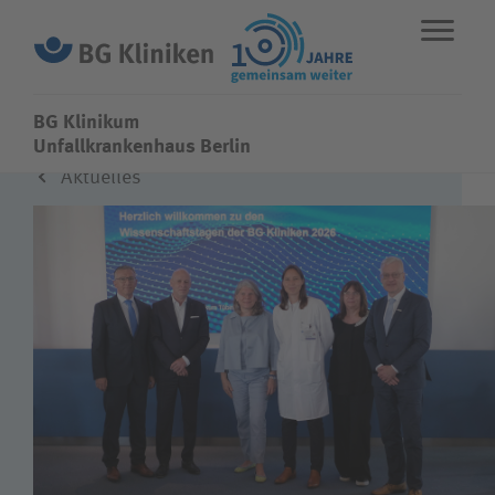
BG Klinikum
BG Klinikum
Unfallkrankenhaus Berlin
Aktuelles
ENGLISH
STANDORTE
NOTFALL
Fachbereiche
Leistungen
Über uns