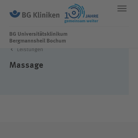
BG Universitätsklinikum
BG Universitätsklinikum
Bergmannsheil Bochum
Leistungen
ENGLISH
STANDORTE
NOTFALL
Massage
Fachbereiche
Leistungen
Über uns