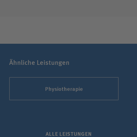
Unfallversicherungsträger
Zuweiserin/Zuweiser
Bewerberin/Bewerber
Ähnliche Leistungen
Journalistin/Journalist
Physiotherapie
ALLE LEISTUNGEN