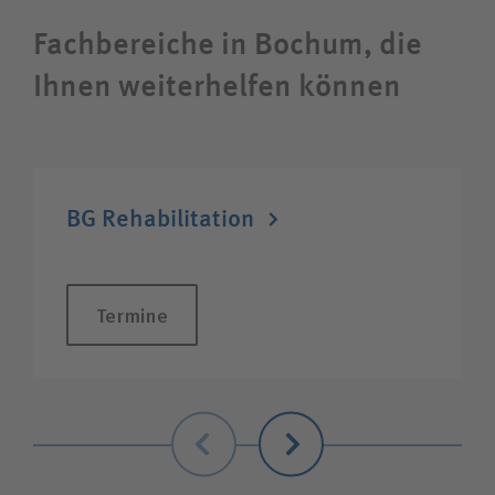
Karriere
Fachbereiche in Bochum, die
Ihnen weiterhelfen können
Wie können wir Ihnen helfen?
Suchwert
BG Rehabilitation
Suchas
Termine
Ich bin
Patientin/Patient
Zurück
Weiter
Besucherin/Besucher