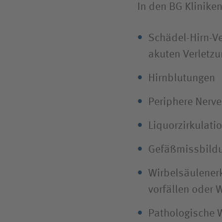
In den BG Klinike
Schädel-Hirn-Ve
akuten Verletz
Hirnblutungen
Periphere Nerve
Liquor­zirkulati
Gefäß­missbild
Wirbelsäulen­e
vorfällen oder 
Pathologische 