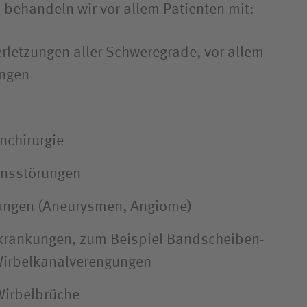
n behandeln wir vor allem Patienten mit:
rletzungen aller Schweregrade, vor allem
ungen
nchirurgie
ons­störungen
ungen (Aneurysmen, Angiome)
rkrankungen, zum Beispiel Bandscheiben­
Wirbelkanal­verengungen
Wirbelbrüche